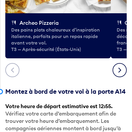
Archeo Pizzeria
Cl
Des pains plats chaleureux d’inspiration
Des re
italienne, parfaits pour un repas rapide
décont
avant votre vol.
frança
T3 — Après-sécurité (États-Unis)
T3 — Ap
Précédent
Suivant
Montez à bord de votre vol à la porte A14
Votre heure de départ estimative est 12:55.
Vérifiez votre carte d’embarquement afin de
trouver votre heure d’embarquement. Les
compagnies aériennes montent à bord jusqu’à