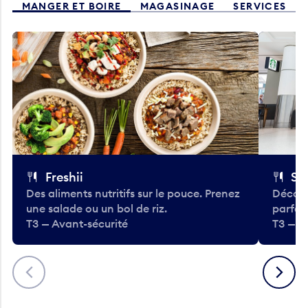
MANGER ET BOIRE
MAGASINAGE
SERVICES
Freshii
St
Des aliments nutritifs sur le pouce. Prenez
Découv
une salade ou un bol de riz.
parfai
T3 — Avant-sécurité
T3 — A
Précédent
Suivant