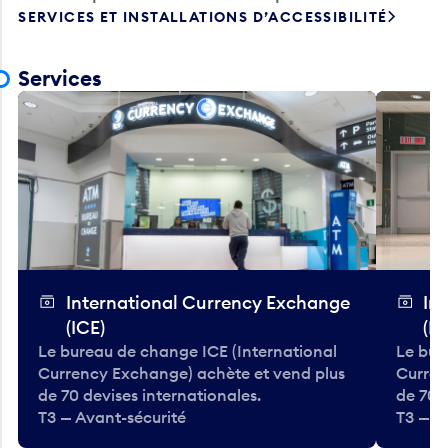
SERVICES ET INSTALLATIONS D’ACCESSIBILITÉ
Services
International Currency Exchange
In
(ICE)
(IC
Le bureau de change ICE (International
Le bur
Currency Exchange) achète et vend plus
Curren
de 70 devises internationales.
de 70 
T3 — Avant-sécurité
T3 — A