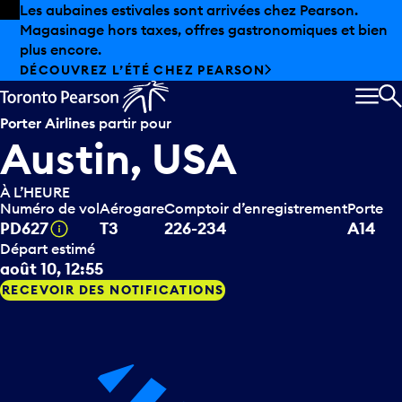
Skip to offers
Passer au contenu principal
Les aubaines estivales sont arrivées chez Pearson.
Magasinage hors taxes, offres gastronomiques et bien
plus encore.
DÉCOUVREZ L’ÉTÉ CHEZ PEARSON
MEN
R
Porter Airlines
partir pour
Austin, USA
À L’HEURE
Numéro de vol
Aérogare
Comptoir d’enregistrement
Porte
Infobulle
PD627
T3
226-234
A14
Départ estimé
août 10, 12:55
RECEVOIR DES NOTIFICATIONS