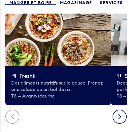
MANGER ET BOIRE
MAGASINAGE
SERVICES
Freshii
St
Des aliments nutritifs sur le pouce. Prenez
Découv
une salade ou un bol de riz.
parfai
T3 — Avant-sécurité
T3 — A
Précédent
Suivant