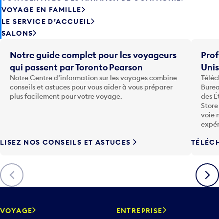
VOYAGE EN FAMILLE
LE SERVICE D’ACCUEIL
SALONS
Notre guide complet pour les voyageurs
Prof
qui passent par Toronto Pearson
Uni
Notre Centre d’information sur les voyages combine
Téléc
conseils et astuces pour vous aider à vous préparer
Burea
plus facilement pour votre voyage.
des É
Store
voie 
expér
LISEZ NOS CONSEILS ET ASTUCES
TÉLÉC
Précédent
Suiva
VOYAGE
ENTREPRISE