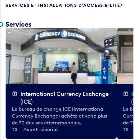
SERVICES ET INSTALLATIONS D’ACCESSIBILITÉ
Services
International Currency Exchange
In
(ICE)
(IC
Le bureau de change ICE (International
Le bur
Currency Exchange) achète et vend plus
Curren
de 70 devises internationales.
de 70 
T3 — Avant-sécurité
T3 — A