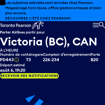
Skip to offers
Passer au contenu principal
Les aubaines estivales sont arrivées chez Pearson.
Magasinage hors taxes, offres gastronomiques et bien
plus encore.
DÉCOUVREZ L’ÉTÉ CHEZ PEARSON
MEN
R
Porter Airlines
partir pour
Victoria (BC), CAN
À L’HEURE
Numéro de vol
Aérogare
Comptoir d’enregistrement
Porte
Infobulle
PD443
T3
226-234
B20
Départ estimé
août 6, 19:20
RECEVOIR DES NOTIFICATIONS