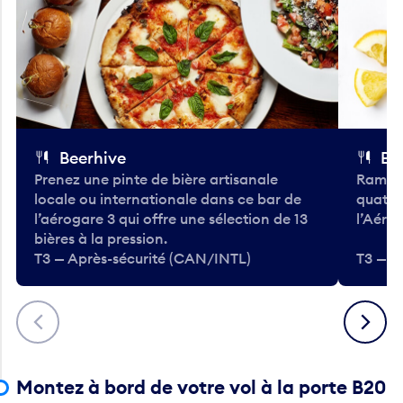
Beerhive
Bo
Prenez une pinte de bière artisanale
Ramass
locale ou internationale dans ce bar de
quatre
l’aérogare 3 qui offre une sélection de 13
l’Aéro
bières à la pression.
T3 — Après-sécurité (CAN/INTL)
T3 — A
Précédent
Suivant
Montez à bord de votre vol à la porte B20