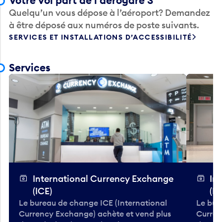
Votre vol part de l’aérogare 3
Quelqu’un vous dépose à l’aéroport? Demandez
à être déposé aux numéros de poste suivants.
SERVICES ET INSTALLATIONS D’ACCESSIBILITÉ
Services
International Currency Exchange
In
(ICE)
(IC
Le bureau de change ICE (International
Le bur
Currency Exchange) achète et vend plus
Curren