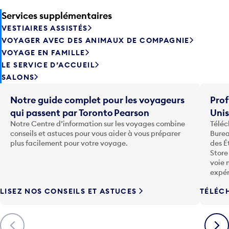
Services supplémentaires
VESTIAIRES ASSISTÉS
VOYAGER AVEC DES ANIMAUX DE COMPAGNIE
VOYAGE EN FAMILLE
LE SERVICE D’ACCUEIL
SALONS
Notre guide complet pour les voyageurs
Prof
qui passent par Toronto Pearson
Uni
Notre Centre d’information sur les voyages combine
Téléc
conseils et astuces pour vous aider à vous préparer
Burea
plus facilement pour votre voyage.
des É
Store
voie 
expér
LISEZ NOS CONSEILS ET ASTUCES
TÉLÉC
Précédent
Suiva