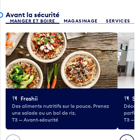
Avant la sécurité
MANGER ET BOIRE
MAGASINAGE
SERVICES
Freshii
St
Des aliments nutritifs sur le pouce. Prenez
Découv
une salade ou un bol de riz.
parfai
T3 — Avant-sécurité
T3 — A
Précédent
Suivant