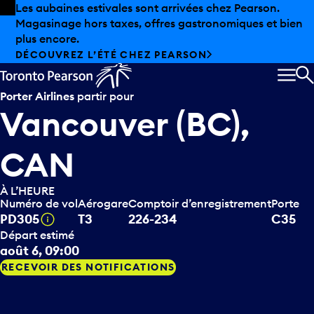
Skip to offers
Passer au contenu principal
Les aubaines estivales sont arrivées chez Pearson.
Magasinage hors taxes, offres gastronomiques et bien
plus encore.
DÉCOUVREZ L’ÉTÉ CHEZ PEARSON
MEN
R
Porter Airlines
partir pour
Vancouver (BC),
CAN
À L’HEURE
Numéro de vol
Aérogare
Comptoir d’enregistrement
Porte
Infobulle
PD305
T3
226-234
C35
Départ estimé
août 6, 09:00
RECEVOIR DES NOTIFICATIONS