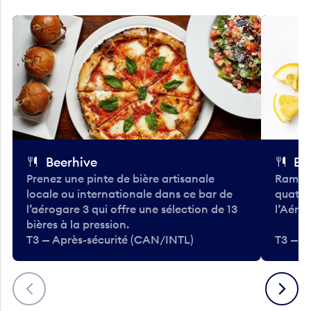
Beerhive
Bo
Prenez une pinte de bière artisanale
Ramass
locale ou internationale dans ce bar de
quatre
l’aérogare 3 qui offre une sélection de 13
l’Aéro
bières à la pression.
T3 — Après-sécurité (CAN/INTL)
T3 — A
Précédent
Suivant