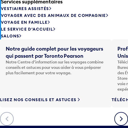
Services supplémentaires
VESTIAIRES ASSISTÉS
VOYAGER AVEC DES ANIMAUX DE COMPAGNIE
VOYAGE EN FAMILLE
LE SERVICE D’ACCUEIL
SALONS
Notre guide complet pour les voyageurs
Prof
qui passent par Toronto Pearson
Uni
Notre Centre d’information sur les voyages combine
Téléc
conseils et astuces pour vous aider à vous préparer
Burea
plus facilement pour votre voyage.
des É
Store
voie 
expér
LISEZ NOS CONSEILS ET ASTUCES
TÉLÉC
Précédent
Suiva