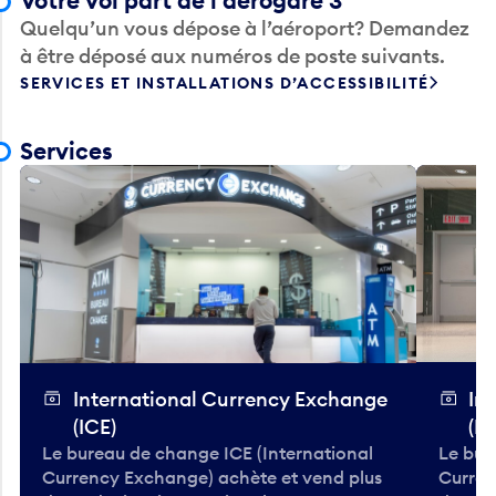
Votre vol part de l’aérogare 3
Quelqu’un vous dépose à l’aéroport? Demandez
à être déposé aux numéros de poste suivants.
SERVICES ET INSTALLATIONS D’ACCESSIBILITÉ
Services
International Currency Exchange
In
(ICE)
(IC
Le bureau de change ICE (International
Le bur
Currency Exchange) achète et vend plus
Curren