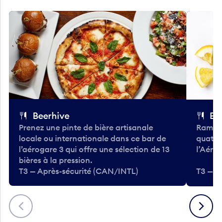
Beerhive
Bo
Prenez une pinte de bière artisanale
Ramass
locale ou internationale dans ce bar de
quatre
l’aérogare 3 qui offre une sélection de 13
l’Aéro
bières à la pression.
T3 — Après-sécurité (CAN/INTL)
T3 — A
Précédent
Suivant