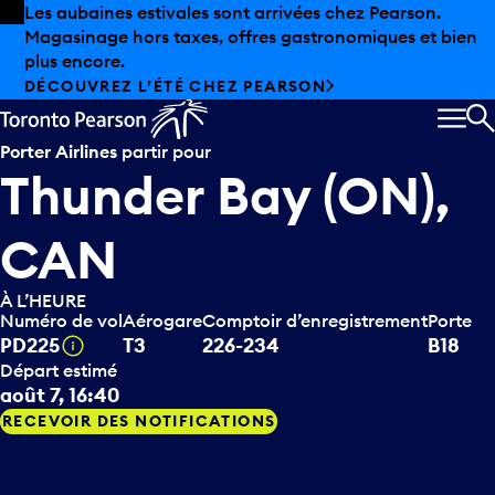
Skip to offers
Passer au contenu principal
Les aubaines estivales sont arrivées chez Pearson.
Magasinage hors taxes, offres gastronomiques et bien
plus encore.
DÉCOUVREZ L’ÉTÉ CHEZ PEARSON
MEN
R
Porter Airlines
partir pour
Thunder Bay (ON),
CAN
À L’HEURE
Numéro de vol
Aérogare
Comptoir d’enregistrement
Porte
Infobulle
PD225
T3
226-234
B18
Départ estimé
août 7, 16:40
RECEVOIR DES NOTIFICATIONS