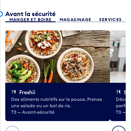
Avant la sécurité
MANGER ET BOIRE
MAGASINAGE
SERVICES
Freshii
St
Des aliments nutritifs sur le pouce. Prenez
Découv
une salade ou un bol de riz.
parfai
T3 — Avant-sécurité
T3 — A
Précédent
Suivant