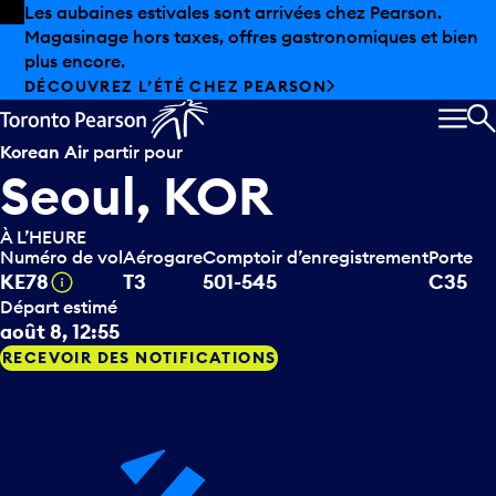
Skip to offers
Passer au contenu principal
Les aubaines estivales sont arrivées chez Pearson.
Magasinage hors taxes, offres gastronomiques et bien
plus encore.
DÉCOUVREZ L’ÉTÉ CHEZ PEARSON
MEN
R
Korean Air
partir pour
Seoul, KOR
À L’HEURE
Numéro de vol
Aérogare
Comptoir d’enregistrement
Porte
Infobulle
KE78
T3
501-545
C35
Départ estimé
août 8, 12:55
RECEVOIR DES NOTIFICATIONS