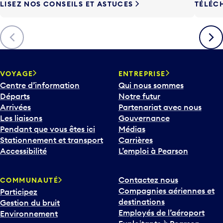
LISEZ NOS CONSEILS ET ASTUCES
TÉLÉC
Précédent
Suiva
VOYAGE
ENTREPRISE
Centre d’information
Qui nous sommes
Départs
Notre futur
Arrivées
Partenariat avec nous
Les liaisons
Gouvernance
Pendant que vous êtes ici
Médias
Stationnement et transport
Carrières
Accessibilité
L’emploi à Pearson
Contactez nous
COMMUNAUTÉ
Compagnies aériennes et
Participez
destinations
Gestion du bruit
Employés de l’aéroport
Environnement