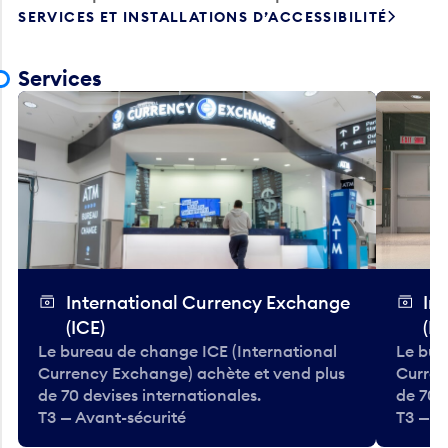
SERVICES ET INSTALLATIONS D’ACCESSIBILITÉ
Services
International Currency Exchange
In
(ICE)
(IC
Le bureau de change ICE (International
Le bur
Currency Exchange) achète et vend plus
Curren
de 70 devises internationales.
de 70 
T3 — Avant-sécurité
T3 — A