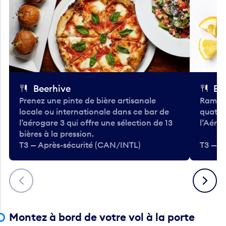
Beerhive
Bo
Prenez une pinte de bière artisanale
Ramass
locale ou internationale dans ce bar de
quatre
l’aérogare 3 qui offre une sélection de 13
l’Aéro
bières à la pression.
T3 — Après-sécurité (CAN/INTL)
T3 — A
Précédent
Suivant
Montez à bord de votre vol à la porte