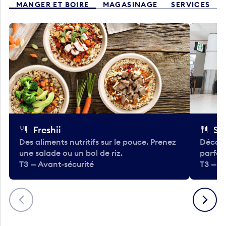
MANGER ET BOIRE
MAGASINAGE
SERVICES
Freshii
St
Des aliments nutritifs sur le pouce. Prenez
Découv
une salade ou un bol de riz.
parfai
T3 — Avant-sécurité
T3 — A
Précédent
Suivant