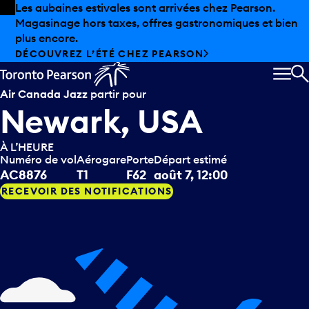
Skip to offers
Passer au contenu principal
Les aubaines estivales sont arrivées chez Pearson.
Magasinage hors taxes, offres gastronomiques et bien
plus encore.
DÉCOUVREZ L’ÉTÉ CHEZ PEARSON
MEN
R
Air Canada Jazz
partir pour
Newark, USA
À L’HEURE
Numéro de vol
Aérogare
Porte
Départ estimé
AC8876
T1
F62
août 7, 12:00
RECEVOIR DES NOTIFICATIONS