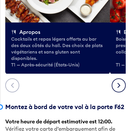
Apropos
Bo
Cocktails et repas légers offerts au bar
Boisso
des deux côtés du hall. Des choix de plats
pressé
végétariens et sans gluten sont
collati
disponibles.
T1 — Après-sécurité (États-Unis)
T1 — Ap
Précédent
Suivant
Montez à bord de votre vol à la porte F62
Votre heure de départ estimative est 12:00.
Vérifiez votre carte d’embarquement afin de