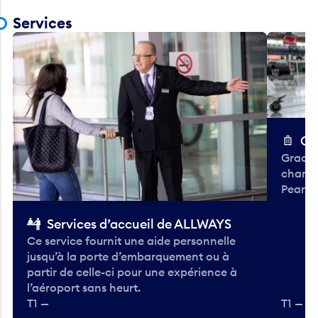
Services
Ch
Gracieu
chario
Pearso
Services d’accueil de ALLWAYS
Ce service fournit une aide personnelle
jusqu’à la porte d’embarquement ou à
partir de celle-ci pour une expérience à
l’aéroport sans heurt.
T1 —
T1 — A