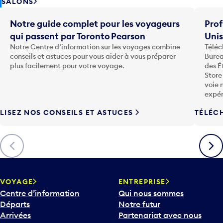
SALONS
Notre guide complet pour les voyageurs
Prof
qui passent par Toronto Pearson
Uni
Notre Centre d’information sur les voyages combine
Téléc
conseils et astuces pour vous aider à vous préparer
Burea
plus facilement pour votre voyage.
des É
Store
voie 
expér
LISEZ NOS CONSEILS ET ASTUCES
TÉLÉC
Précédent
Suiva
VOYAGE
ENTREPRISE
Centre d’information
Qui nous sommes
Départs
Notre futur
Arrivées
Partenariat avec nous