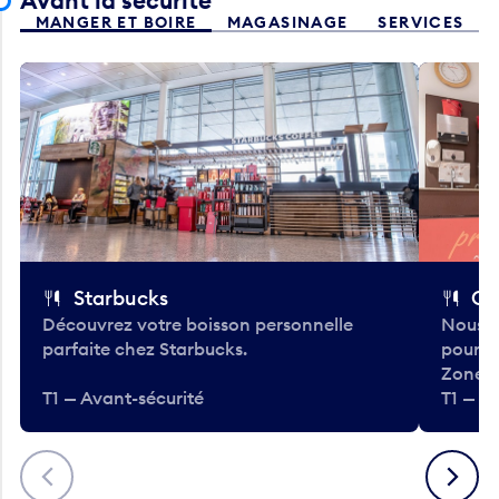
Avant la sécurité
MANGER ET BOIRE
MAGASINAGE
SERVICES
Starbucks
Co
Découvrez votre boisson personnelle
Nous a
parfaite chez Starbucks.
pour b
Zone.
T1 — Avant-sécurité
T1 — A
Précédent
Suivant