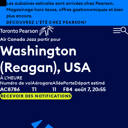
Skip to offers
Passer au contenu principal
Les aubaines estivales sont arrivées chez Pearson.
Magasinage hors taxes, offres gastronomiques et bien
plus encore.
DÉCOUVREZ L’ÉTÉ CHEZ PEARSON
MEN
R
Air Canada Jazz
partir pour
Washington
(Reagan), USA
À L’HEURE
Numéro de vol
Aérogare
Allée
Porte
Départ estimé
AC8786
T1
11
F84
août 7, 20:55
RECEVOIR DES NOTIFICATIONS