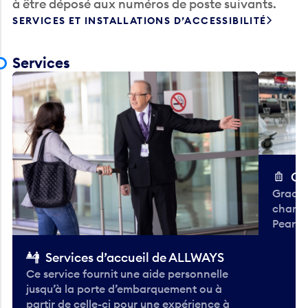
à être déposé aux numéros de poste suivants.
SERVICES ET INSTALLATIONS D’ACCESSIBILITÉ
Services
Ch
Gracieu
chario
Pearso
Services d’accueil de ALLWAYS
Ce service fournit une aide personnelle
jusqu’à la porte d’embarquement ou à
partir de celle-ci pour une expérience à