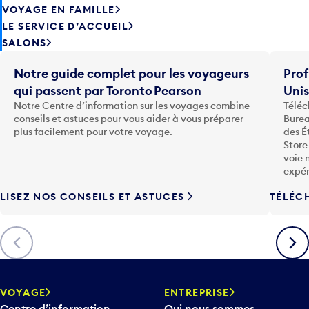
VOYAGE EN FAMILLE
LE SERVICE D’ACCUEIL
SALONS
Notre guide complet pour les voyageurs
Prof
qui passent par Toronto Pearson
Uni
Notre Centre d’information sur les voyages combine
Téléc
conseils et astuces pour vous aider à vous préparer
Burea
plus facilement pour votre voyage.
des É
Store
voie 
expér
LISEZ NOS CONSEILS ET ASTUCES
TÉLÉC
Précédent
Suiva
VOYAGE
ENTREPRISE
Centre d’information
Qui nous sommes