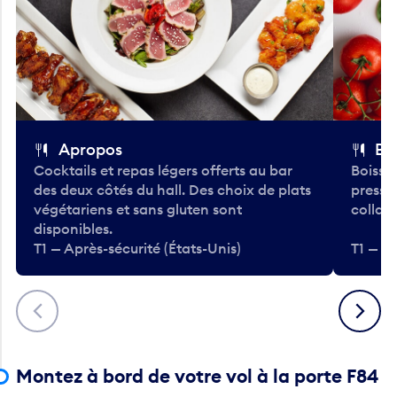
Apropos
Bo
Cocktails et repas légers offerts au bar
Boisso
des deux côtés du hall. Des choix de plats
pressé
végétariens et sans gluten sont
collati
disponibles.
T1 — Après-sécurité (États-Unis)
T1 — Ap
Précédent
Suivant
Montez à bord de votre vol à la porte F84