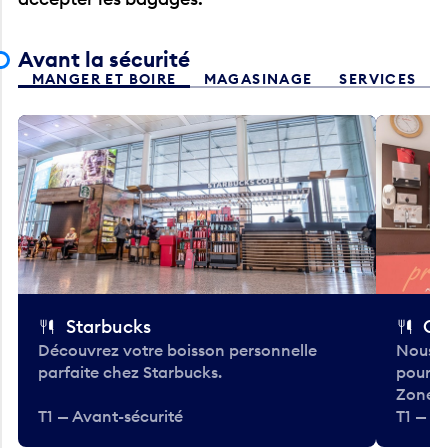
Avant la sécurité
MANGER ET BOIRE
MAGASINAGE
SERVICES
Starbucks
Co
Découvrez votre boisson personnelle
Nous a
parfaite chez Starbucks.
pour b
Zone.
T1 — Avant-sécurité
T1 — A