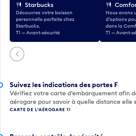
Starbucks
Comfor
Découvrez votre boisson
Nous avons u
personnelle parfaite chez
d’options po
Starbucks.
dans la Comf
T1 — Avant-sécurité
T1 — Avant-sé
Précédent
Suivez les indications des portes F
Vérifiez votre carte d’embarquement afin de
aérogare pour savoir à quelle distance elle 
CARTE DE L’AÉROGARE 1