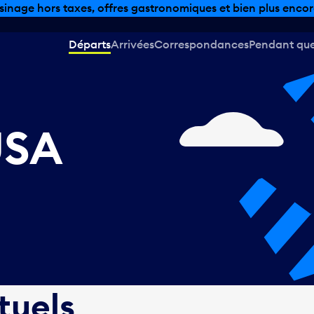
sinage hors taxes, offres gastronomiques et bien plus encor
Départs
Arrivées
Correspondances
Pendant que 
USA
tuels