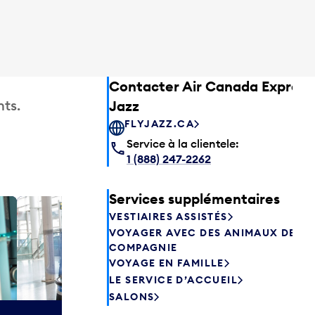
Contacter Air Canada Express
ts.
Jazz
FLYJAZZ.CA
Service à la clientele:
1 (888) 247-2262
Services supplémentaires
VESTIAIRES ASSISTÉS
Salon P
VOYAGER AVEC DES ANIMAUX DE
Les passagers
COMPAGNIE
Canada peuve
VOYAGE EN FAMILLE
avant de prend
LE SERVICE D’ACCUEIL
savourer une 
SALONS
aliments frais.