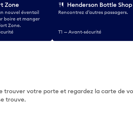
t Zone
Henderson Bottle Shop
n nouvel éventail
Rencontrez d’autres passagers.
ur boire et manger
ort Zone.
curité
T1 — Avant-sécurité
 trouver votre porte et regardez la carte de v
se trouve.