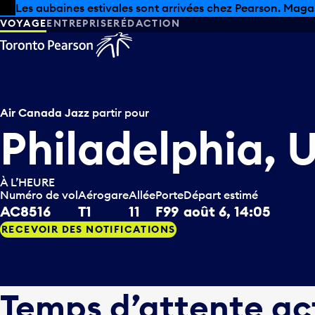
Skip to offers
Passer au contenu principal
Les aubaines estivales sont arrivées chez Pearson. Maga
VOYAGE
ENTREPRISE
RÉDACTION
Air Canada Jazz
partir pour
Philadelphia, 
À L’HEURE
Numéro de vol
Aérogare
Allée
Porte
Départ estimé
AC8516
T1
11
F99
août 6, 14:05
RECEVOIR DES NOTIFICATIONS
Temps d’attente ac