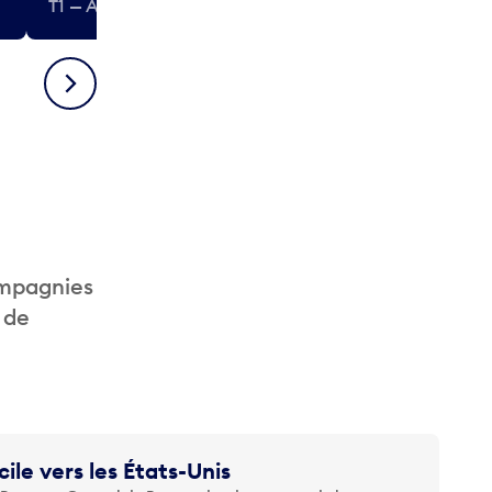
T1 — Après-sécurité (États-Unis)
T1 — Après-séc
Suivant
ompagnies
 de
cile vers les États-Unis