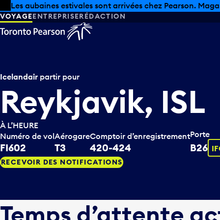
Skip to offers
Passer au contenu principal
Les aubaines estivales sont arrivées chez Pearson. Maga
VOYAGE
ENTREPRISE
RÉDACTION
Icelandair
partir pour
Reykjavik, ISL
À L’HEURE
Porte
Numéro de vol
Aérogare
Comptoir d’enregistrement
I
FI602
T3
420-424
B26
I
RECEVOIR DES NOTIFICATIONS
Temps d’attente ac