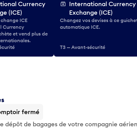
tional Currency
International Currency
ge (ICE)
Exchange (ICE)
 change ICE
Changez vos devises à ce guiche
al Currency
automatique ICE.
hète et vend plus de
ternationales.
écurité
T3 — Avant-sécurité
es
mptoir fermé
 de dépôt de bagages de votre compagnie aérie