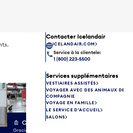
Contacter Icelandair
ts.
ICELANDAIR.COM
Service à la clientele:
1 (800) 223-5500
Services supplémentaires
VESTIAIRES ASSISTÉS
VOYAGER AVEC DES ANIMAUX DE
Excess 
COMPAGNIE
Entreposez en 
VOYAGE EN FAMILLE
sacs ou votre
LE SERVICE D’ACCUEIL
quelques heur
SALONS
semaines. Offr
Chariots à bagages
colis et de tr
Gracieuseté de la CIBC,
à destination 