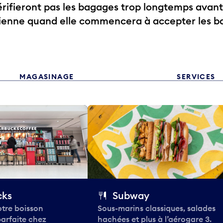
ifieront pas les bagages trop longtemps avant
rienne quand elle commencera à accepter les b
MAGASINAGE
SERVICES
cks
Subway
tre boisson
Sous-marins classiques, salades
parfaite chez
hachées et plus à l’aérogare 3.