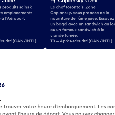
 Juice
Caplansky's Deli
 produits sains à
Le chef torontois, Zane
tre emplacements
Caplansky, vous propose de la
 à l’Aéroport
nourriture de l’âme juive. Essayez
un bagel avec un sandwich au lo
ou un fameux sandwich à la
viande fumée.
écurité (CAN/INTL)
T3 — Après-sécurité (CAN/INTL)
26
.
de trouver votre heure d’embarquement. Les c
 avant l’heure de départ. Vous pouvez changer