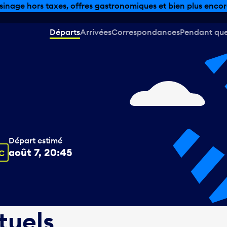
sinage hors taxes, offres gastronomiques et bien plus encor
Départs
Arrivées
Correspondances
Pendant que 
Départ estimé
nfobulle
août 7, 20:45
FC
tuels