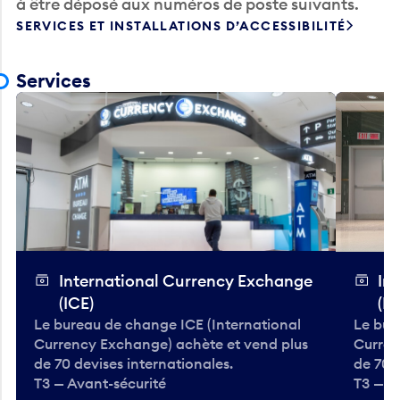
à être déposé aux numéros de poste suivants.
SERVICES ET INSTALLATIONS D’ACCESSIBILITÉ
Services
International Currency Exchange
In
(ICE)
(IC
Le bureau de change ICE (International
Le bur
Currency Exchange) achète et vend plus
Curren
de 70 devises internationales.
de 70 
T3 — Avant-sécurité
T3 — A