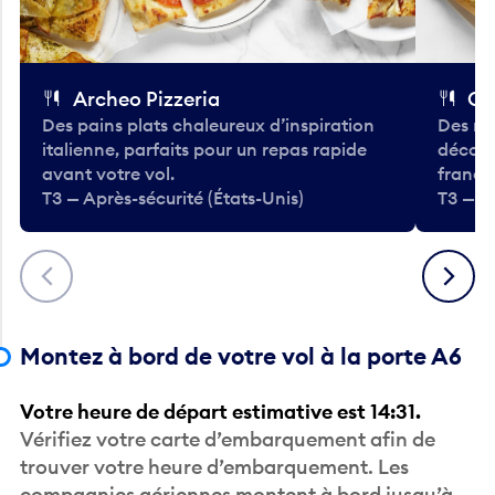
Archeo Pizzeria
Cl
Des pains plats chaleureux d’inspiration
Des re
italienne, parfaits pour un repas rapide
décont
avant votre vol.
frança
T3 — Après-sécurité (États-Unis)
T3 — Ap
Précédent
Suivant
Montez à bord de votre vol à la porte A6
Votre heure de départ estimative est 14:31.
Vérifiez votre carte d’embarquement afin de
trouver votre heure d’embarquement. Les
compagnies aériennes montent à bord jusqu’à