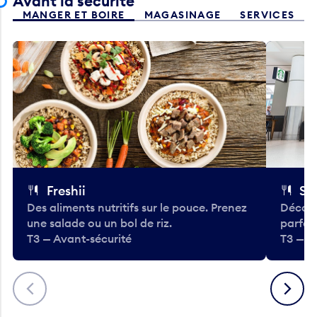
Avant la sécurité
MANGER ET BOIRE
MAGASINAGE
SERVICES
Freshii
St
Des aliments nutritifs sur le pouce. Prenez
Découv
une salade ou un bol de riz.
parfai
T3 — Avant-sécurité
T3 — A
Précédent
Suivant