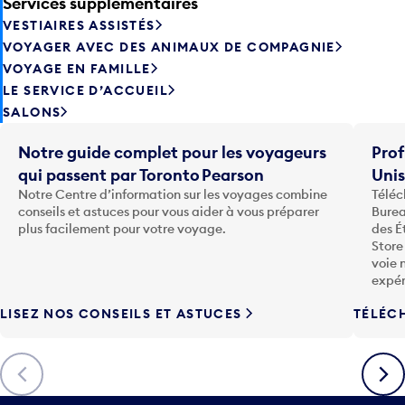
Services supplémentaires
VESTIAIRES ASSISTÉS
VOYAGER AVEC DES ANIMAUX DE COMPAGNIE
VOYAGE EN FAMILLE
LE SERVICE D’ACCUEIL
SALONS
Notre guide complet pour les voyageurs
Prof
qui passent par Toronto Pearson
Uni
Notre Centre d’information sur les voyages combine
Téléc
conseils et astuces pour vous aider à vous préparer
Burea
plus facilement pour votre voyage.
des É
Store
voie 
expér
LISEZ NOS CONSEILS ET ASTUCES
TÉLÉC
Précédent
Suiva