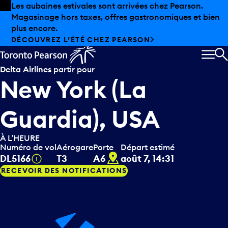
Skip to offers
Passer au contenu principal
Les aubaines estivales sont arrivées chez Pearson.
Magasinage hors taxes, offres gastronomiques et bien
plus encore.
DÉCOUVREZ L’ÉTÉ CHEZ PEARSON
MEN
R
Delta Airlines
partir pour
New York (La
Guardia), USA
À L’HEURE
Numéro de vol
Aérogare
Porte
Départ estimé
A6
Infobulle
DL5166
T3
A6
août 7, 14:31
RECEVOIR DES NOTIFICATIONS