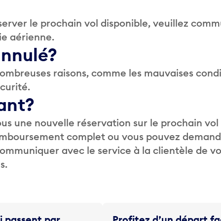
erver le prochain vol disponible, veuillez com
ie aérienne.
 annulé?
 nombreuses raisons, comme les mauvaises condi
curité.
ant?
us une nouvelle réservation sur le prochain vol
 remboursement complet ou vous pouvez demand
 communiquer avec le service à la clientèle de v
s.
i passent par
Profitez d’un départ fa