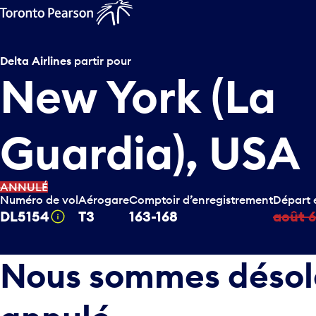
Delta Airlines
partir pour
New York (La
Guardia), USA
ANNULÉ
Numéro de vol
Aérogare
Comptoir d’enregistrement
Départ 
DL5154
T3
163-168
août 6
Infobulle
Nous sommes désolés