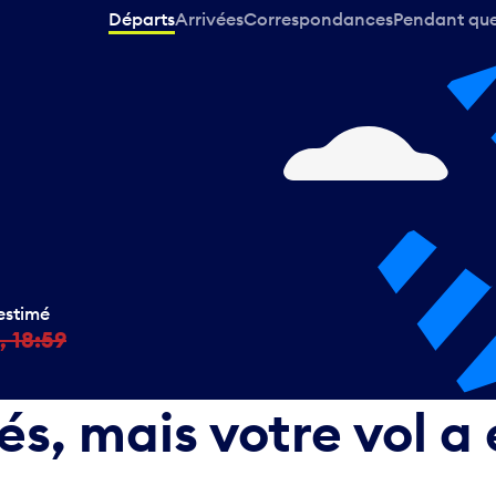
Départs
Arrivées
Correspondances
Pendant que 
estimé
, 18:59
, mais votre vol a 