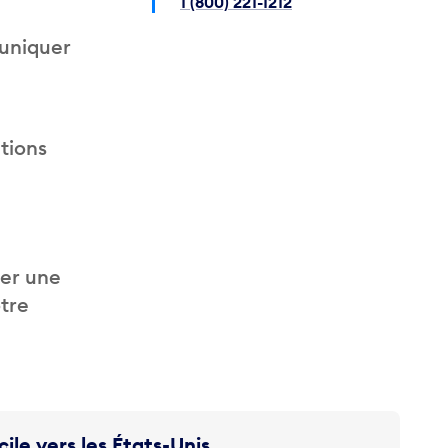
1 (800) 221-1212
muniquer
tions
er une
otre
cile vers les États-Unis