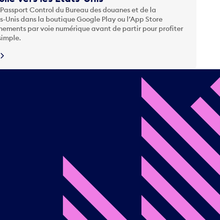
 Passport Control du Bureau des douanes et de la
ts-Unis dans la boutique Google Play ou l’App Store
nements par voie numérique avant de partir pour profiter
simple.
N