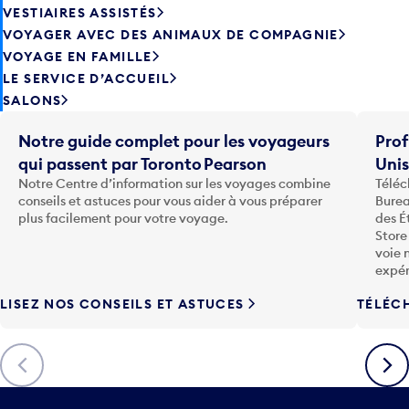
VESTIAIRES ASSISTÉS
VOYAGER AVEC DES ANIMAUX DE COMPAGNIE
VOYAGE EN FAMILLE
LE SERVICE D’ACCUEIL
SALONS
Notre guide complet pour les voyageurs
Prof
qui passent par Toronto Pearson
Uni
Notre Centre d’information sur les voyages combine
Téléc
conseils et astuces pour vous aider à vous préparer
Burea
plus facilement pour votre voyage.
des É
Store
voie 
expér
LISEZ NOS CONSEILS ET ASTUCES
TÉLÉC
Précédent
Suiva