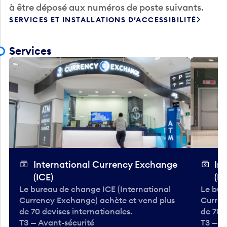
à être déposé aux numéros de poste suivants.
SERVICES ET INSTALLATIONS D’ACCESSIBILITÉ
Services
International Currency Exchange
In
(ICE)
(IC
Le bureau de change ICE (International
Le bur
Currency Exchange) achète et vend plus
Curren
de 70 devises internationales.
de 70 
T3 — Avant-sécurité
T3 — A