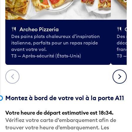
Archeo Pizzeria
Cl
Des pains plats chaleureux d’inspiration
Des re
italienne, parfaits pour un repas rapide
décont
avant votre vol.
frança
T3 — Après-sécurité (États-Unis)
T3 — Ap
Précédent
Suivant
Montez à bord de votre vol à la porte A11
Votre heure de départ estimative est 18:34.
Vérifiez votre carte d’embarquement afin de
trouver votre heure d’embarquement. Les