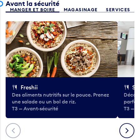
Avant la sécurité
MANGER ET BOIRE
MAGASINAGE
SERVICES
Freshii
St
Des aliments nutritifs sur le pouce. Prenez
Découv
une salade ou un bol de riz.
parfai
T3 — Avant-sécurité
T3 — A
Précédent
Suivant