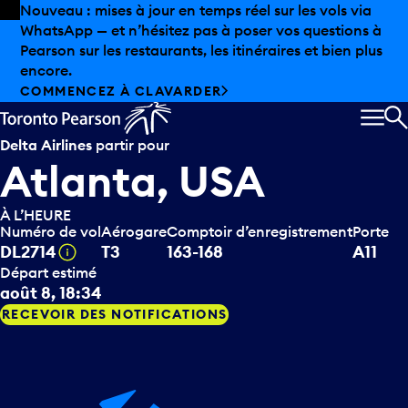
Skip to offers
Passer au contenu principal
Nouveau : mises à jour en temps réel sur les vols via
WhatsApp — et n’hésitez pas à poser vos questions à
Pearson sur les restaurants, les itinéraires et bien plus
encore.
COMMENCEZ À CLAVARDER
MEN
R
Delta Airlines
partir pour
Atlanta, USA
À L’HEURE
Numéro de vol
Aérogare
Comptoir d’enregistrement
Porte
Infobulle
DL2714
T3
163-168
A11
Départ estimé
août 8, 18:34
RECEVOIR DES NOTIFICATIONS