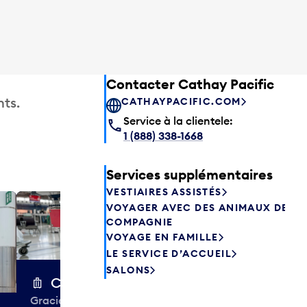
Contacter Cathay Pacific
ts.
CATHAYPACIFIC.COM
Service à la clientele:
1 (888) 338-1668
Services supplémentaires
VESTIAIRES ASSISTÉS
VOYAGER AVEC DES ANIMAUX DE
Excess 
COMPAGNIE
Entreposez en 
VOYAGE EN FAMILLE
sacs ou votre
LE SERVICE D’ACCUEIL
quelques heur
SALONS
semaines. Offr
Chariots à bagages
colis et de tr
Gracieuseté de la CIBC,
à destination 