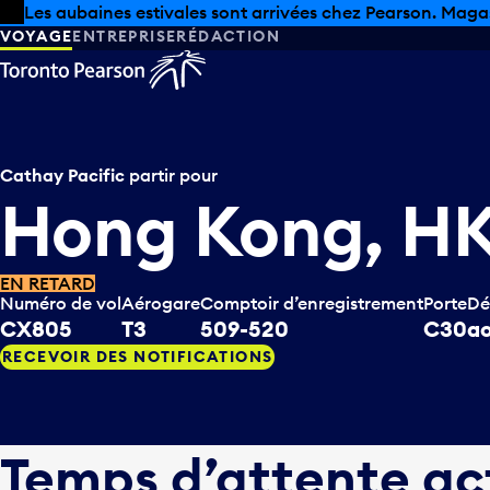
Skip to offers
Passer au contenu principal
Les aubaines estivales sont arrivées chez Pearson. Maga
VOYAGE
ENTREPRISE
RÉDACTION
Cathay Pacific
partir pour
Hong Kong, H
EN RETARD
Numéro de vol
Aérogare
Comptoir d’enregistrement
Porte
Dé
CX805
T3
509-520
C30
ao
RECEVOIR DES NOTIFICATIONS
Temps d’attente ac