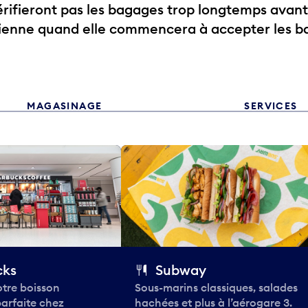
ifieront pas les bagages trop longtemps avant
rienne quand elle commencera à accepter les b
MAGASINAGE
SERVICES
cks
Subway
tre boisson
Sous-marins classiques, salades
parfaite chez
hachées et plus à l’aérogare 3.