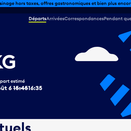
sinage hors taxes, offres gastronomiques et bien plus encor
Départs
Arrivées
Correspondances
Pendant que 
KG
part estimé
ût 6
15:45
16:35
tuels