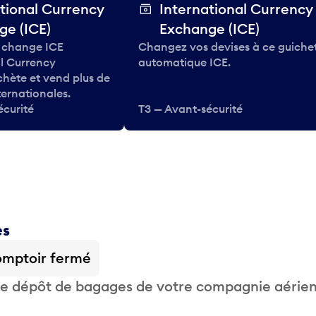
tional Currency
International Currency
ge (ICE)
Exchange (ICE)
 change ICE
Changez vos devises à ce guiche
al Currency
automatique ICE.
hète et vend plus de
ternationales.
écurité
T3 — Avant-sécurité
es
mptoir fermé
 de dépôt de bagages de votre compagnie aérie