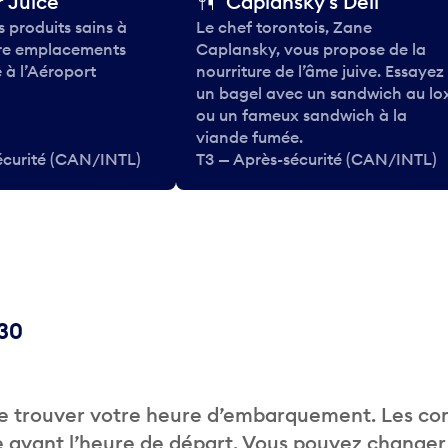
 Juice
Caplansky's Deli
 produits sains à
Le chef torontois, Zane
tre emplacements
Caplansky, vous propose de la
 à l’Aéroport
nourriture de l’âme juive. Essayez
un bagel avec un sandwich au lo
ou un fameux sandwich à la
viande fumée.
écurité (CAN/INTL)
T3 — Après-sécurité (CAN/INTL)
C30
de trouver votre heure d’embarquement. Les c
 avant l’heure de départ. Vous pouvez changer