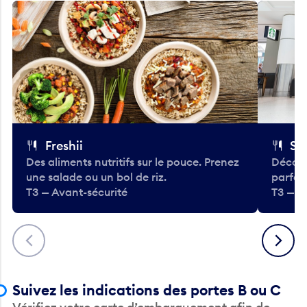
Freshii
St
Des aliments nutritifs sur le pouce. Prenez
Découv
une salade ou un bol de riz.
parfai
T3 — Avant-sécurité
T3 — A
Précédent
Suivant
Suivez les indications des portes B ou C