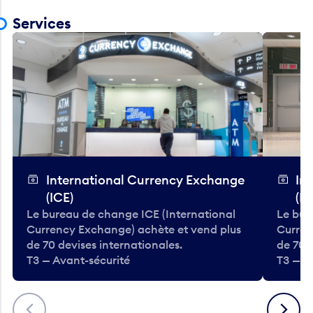
Services
International Currency Exchange
In
(ICE)
(IC
Le bureau de change ICE (International
Le bur
Currency Exchange) achète et vend plus
Curren
de 70 devises internationales.
de 70 
T3 — Avant-sécurité
T3 — A
Précédent
Suivant