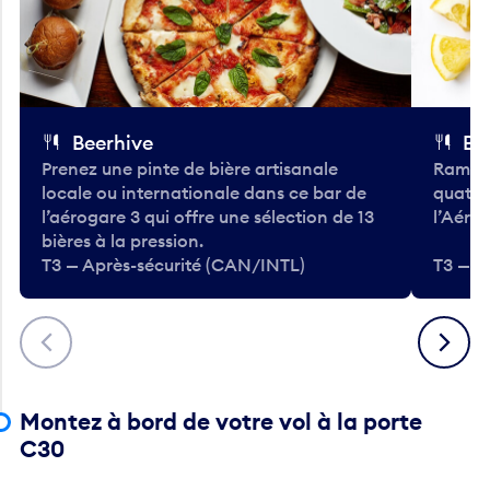
Beerhive
Bo
Prenez une pinte de bière artisanale
Ramass
locale ou internationale dans ce bar de
quatre
l’aérogare 3 qui offre une sélection de 13
l’Aéro
bières à la pression.
T3 — Après-sécurité (CAN/INTL)
T3 — A
Précédent
Suivant
Montez à bord de votre vol à la porte
C30