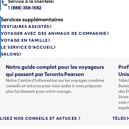
Service à la clientele:
1 (888) 358-1582
Services supplémentaires
VESTIAIRES ASSISTÉS
VOYAGER AVEC DES ANIMAUX DE COMPAGNIE
VOYAGE EN FAMILLE
LE SERVICE D’ACCUEIL
SALONS
Notre guide complet pour les voyageurs
Prof
qui passent par Toronto Pearson
Uni
Notre Centre d’information sur les voyages combine
Téléc
conseils et astuces pour vous aider à vous préparer
Burea
plus facilement pour votre voyage.
des É
Store
voie 
expér
LISEZ NOS CONSEILS ET ASTUCES
TÉLÉC