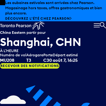
Skip to offers
Passer au contenu principal
Les aubaines estivales sont arrivées chez Pearson.
Magasinage hors taxes, offres gastronomiques et bien
plus encore.
DÉCOUVREZ L’ÉTÉ CHEZ PEARSON
MEN
R
China Eastern
partir pour
Shanghai, CHN
À L’HEURE
Numéro de vol
Aérogare
Porte
Départ estimé
MU208
T3
C30
août 7, 16:25
RECEVOIR DES NOTIFICATIONS