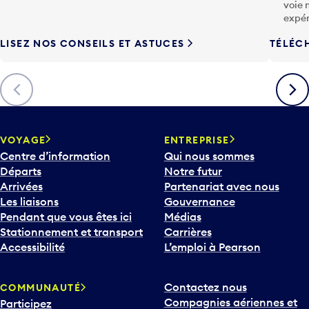
expér
LISEZ NOS CONSEILS ET ASTUCES
TÉLÉC
Précédent
Suiva
VOYAGE
ENTREPRISE
Centre d’information
Qui nous sommes
Départs
Notre futur
Arrivées
Partenariat avec nous
Les liaisons
Gouvernance
Pendant que vous êtes ici
Médias
Stationnement et transport
Carrières
Accessibilité
L’emploi à Pearson
Contactez nous
COMMUNAUTÉ
Compagnies aériennes et
Participez
destinations
Gestion du bruit