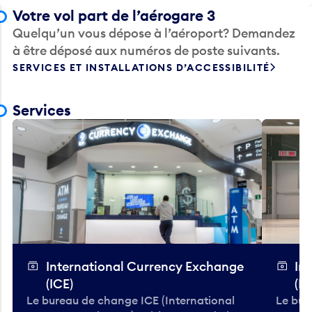
Votre vol part de l’aérogare 3
Quelqu’un vous dépose à l’aéroport? Demandez
à être déposé aux numéros de poste suivants.
SERVICES ET INSTALLATIONS D’ACCESSIBILITÉ
Services
International Currency Exchange
In
(ICE)
(IC
Le bureau de change ICE (International
Le bur
Currency Exchange) achète et vend plus
Curren