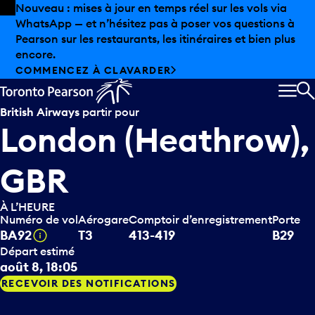
Skip to offers
Passer au contenu principal
Les aubaines estivales sont arrivées chez Pearson.
Magasinage hors taxes, offres gastronomiques et bien
plus encore.
DÉCOUVREZ L’ÉTÉ CHEZ PEARSON
MEN
R
British Airways
partir pour
London (Heathrow),
GBR
À L’HEURE
Numéro de vol
Aérogare
Comptoir d’enregistrement
Porte
Infobulle
BA92
T3
413-419
B29
Départ estimé
août 8, 18:05
RECEVOIR DES NOTIFICATIONS