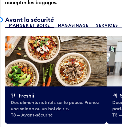
Avant la sécurité
MANGER ET BOIRE
MAGASINAGE
SERVICES
Freshii
St
Des aliments nutritifs sur le pouce. Prenez
Découv
une salade ou un bol de riz.
parfai
T3 — Avant-sécurité
T3 — A
Précédent
Suivant