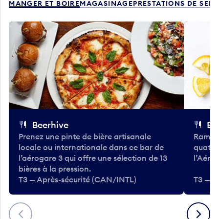
Beerhive
Bo
Prenez une pinte de bière artisanale
Ramass
locale ou internationale dans ce bar de
quatre
l’aérogare 3 qui offre une sélection de 13
l’Aéro
bières à la pression.
T3 — Après-sécurité (CAN/INTL)
T3 — A
Précédent
Suivant