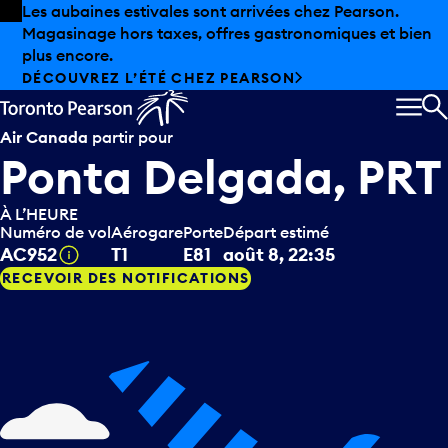
Skip to offers
Passer au contenu principal
Les aubaines estivales sont arrivées chez Pearson.
Magasinage hors taxes, offres gastronomiques et bien
plus encore.
DÉCOUVREZ L’ÉTÉ CHEZ PEARSON
MEN
R
Air Canada
partir pour
Ponta Delgada, PRT
À L’HEURE
Numéro de vol
Aérogare
Porte
Départ estimé
Infobulle
AC952
T1
E81
août 8, 22:35
RECEVOIR DES NOTIFICATIONS