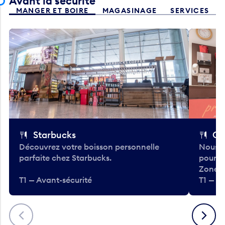
Avant la sécurité
MANGER ET BOIRE
MAGASINAGE
SERVICES
Starbucks
Co
Découvrez votre boisson personnelle
Nous a
parfaite chez Starbucks.
pour b
Zone.
T1 — Avant-sécurité
T1 — A
Précédent
Suivant