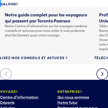
SALONS
Notre guide complet pour les voyageurs
Prof
qui passent par Toronto Pearson
Uni
Notre Centre d’information sur les voyages combine
Téléc
conseils et astuces pour vous aider à vous préparer
Burea
plus facilement pour votre voyage.
des É
Store
voie 
expér
LISEZ NOS CONSEILS ET ASTUCES
TÉLÉC
Précédent
Suiva
VOYAGE
ENTREPRISE
Centre d’information
Qui nous sommes
Départs
Notre futur
Arrivées
Partenariat avec nous