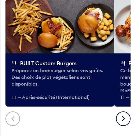
BUILT Custom Burgers
Fe
Préparez un hamburger selon vos goûts.
Ce bar
Des choix de plat végétaliens sont
menu d
disponibles.
bouché
McEwa
T1 — Après-sécurité (International)
T1 — Ap
Précédent
Suivant