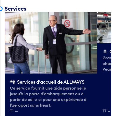
Services
Ch
Gracieu
chario
Pearso
Services d’accueil de ALLWAYS
Ce service fournit une aide personnelle
jusqu’à la porte d’embarquement ou à
partir de celle-ci pour une expérience à
l’aéroport sans heurt.
T1 —
T1 — A