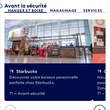
Avant la sécurité
MANGER ET BOIRE
MAGASINAGE
SERVICES
Starbucks
Co
Découvrez votre boisson personnelle
Nous a
parfaite chez Starbucks.
pour b
Zone.
T1 — Avant-sécurité
T1 — A
Précédent
Suivant