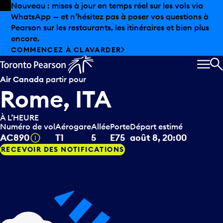
Skip to offers
Passer au contenu principal
Les aubaines estivales sont arrivées chez Pearson.
Magasinage hors taxes, offres gastronomiques et bien
plus encore.
DÉCOUVREZ L’ÉTÉ CHEZ PEARSON
MEN
R
Air Canada
partir pour
Rome, ITA
À L’HEURE
Numéro de vol
Aérogare
Allée
Porte
Départ estimé
Infobulle
AC890
T1
5
E75
août 8, 20:00
RECEVOIR DES NOTIFICATIONS