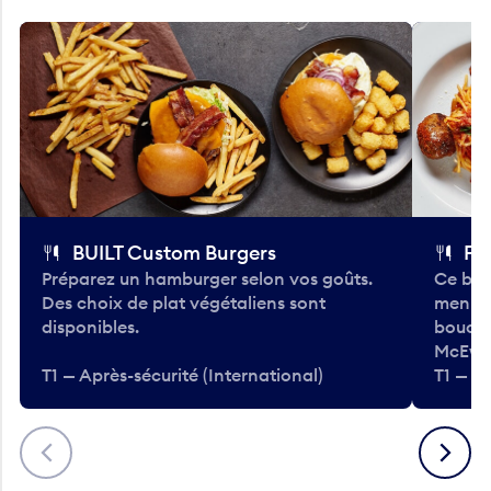
BUILT Custom Burgers
Fe
Préparez un hamburger selon vos goûts.
Ce bar
Des choix de plat végétaliens sont
menu d
disponibles.
bouché
McEwa
T1 — Après-sécurité (International)
T1 — Ap
Précédent
Suivant