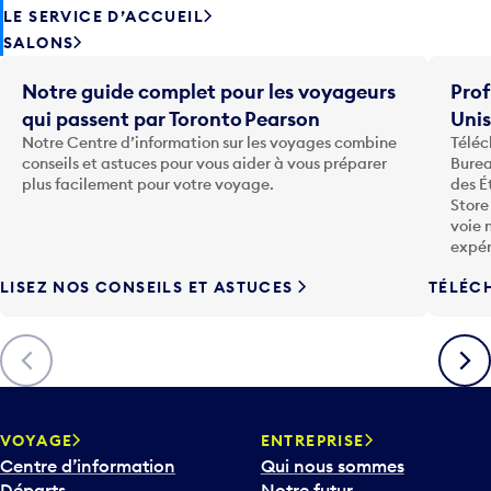
SALONS
Notre guide complet pour les voyageurs
Prof
qui passent par Toronto Pearson
Uni
Notre Centre d’information sur les voyages combine
Téléc
conseils et astuces pour vous aider à vous préparer
Burea
plus facilement pour votre voyage.
des É
Store
voie 
expér
LISEZ NOS CONSEILS ET ASTUCES
TÉLÉC
Précédent
Suiva
VOYAGE
ENTREPRISE
Centre d’information
Qui nous sommes
Départs
Notre futur
Arrivées
Partenariat avec nous