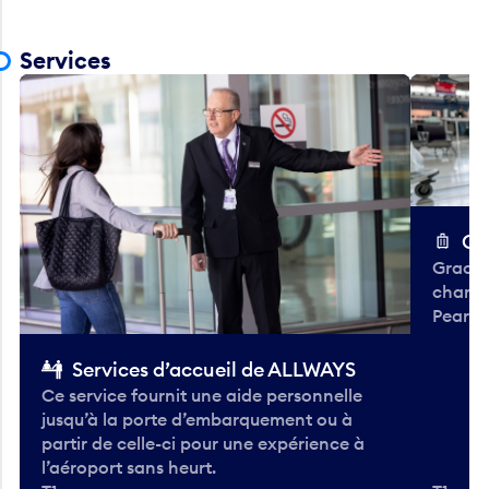
Services
Ch
Gracieu
chario
Pearso
Services d’accueil de ALLWAYS
Ce service fournit une aide personnelle
jusqu’à la porte d’embarquement ou à
partir de celle-ci pour une expérience à
l’aéroport sans heurt.
T1 —
T1 — A