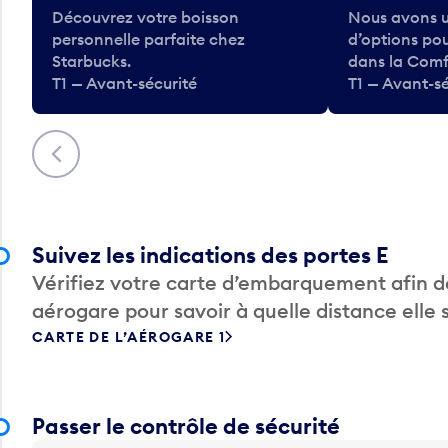
Découvrez votre boisson
Nous avons u
personnelle parfaite chez
d’options po
Starbucks.
dans la Comf
T1 — Avant-sécurité
T1 — Avant-sé
Précédent
Suivez les indications des portes E
Vérifiez votre carte d’embarquement afin de
aérogare pour savoir à quelle distance elle 
CARTE DE L’AÉROGARE 1
Passer le contrôle de sécurité