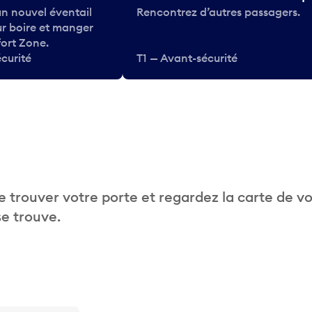
n nouvel éventail
Rencontrez d’autres passagers.
ur boire et manger
ort Zone.
curité
T1 — Avant-sécurité
 trouver votre porte et regardez la carte de v
se trouve.