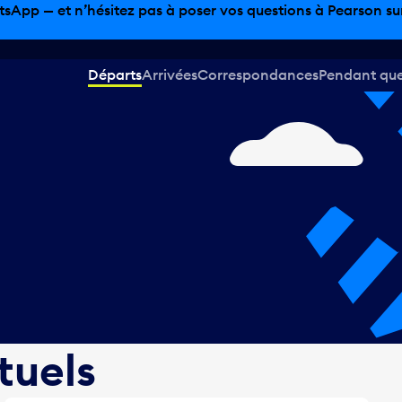
sinage hors taxes, offres gastronomiques et bien plus encor
Départs
Arrivées
Correspondances
Pendant que 
tuels