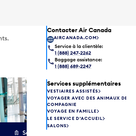
Contacter Air Canada
ts.
AIRCANADA.COM
Service à la clientèle:
1 (888) 247-2262
Baggage assistance:
1 (888) 689-2247
Services supplémentaires
Salon P
VESTIAIRES ASSISTÉS
Les passagers
VOYAGER AVEC DES ANIMAUX DE
Canada peuve
COMPAGNIE
avant de prend
VOYAGE EN FAMILLE
savourer une 
LE SERVICE D’ACCUEIL
aliments frais.
SALONS
Secure Wrap