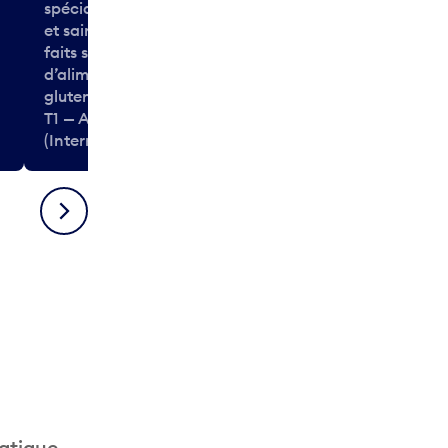
spécialise dans les aliments frais
et sains, comme les sandwichs
faits sur commande. Des choix
d’aliments végétariens et sans
gluten sont disponibles.
T1 — Après-sécurité
T1 — Après-séc
(International)
(International
Suivant
ratique