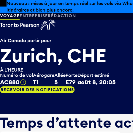
Skip to offers
Passer au contenu principal
Les aubaines estivales sont arrivées chez Pearson. Maga
VOYAGE
ENTREPRISE
RÉDACTION
Air Canada
partir pour
Zurich, CHE
À L’HEURE
Numéro de vol
Aérogare
Allée
Porte
Départ estimé
AC880
T1
5
E79
août 8, 20:05
Infobulle
RECEVOIR DES NOTIFICATIONS
Temps d’attente ac