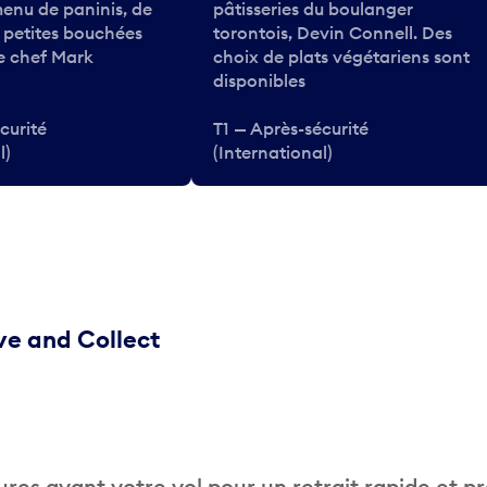
enu de paninis, de
pâtisseries du boulanger
e petites bouchées
torontois, Devin Connell. Des
le chef Mark
choix de plats végétariens sont
disponibles
curité
T1 — Après-sécurité
l)
(International)
ve and Collect
res avant votre vol pour un retrait rapide et p