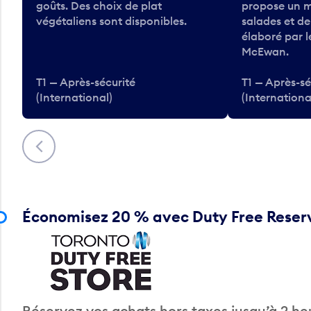
goûts. Des choix de plat
propose un m
végétaliens sont disponibles.
salades et d
élaboré par 
McEwan.
T1 — Après-sécurité
T1 — Après-sé
(International)
(Internationa
Précédent
Économisez 20 % avec Duty Free Reser
Réservez vos achats hors taxes jusqu’à 2 heu