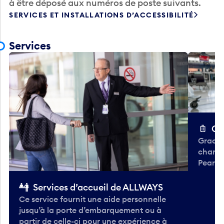
à être déposé aux numéros de poste suivants.
SERVICES ET INSTALLATIONS D’ACCESSIBILITÉ
Services
Ch
Gracieu
chario
Pearso
Services d’accueil de ALLWAYS
Ce service fournit une aide personnelle
jusqu’à la porte d’embarquement ou à
partir de celle-ci pour une expérience à