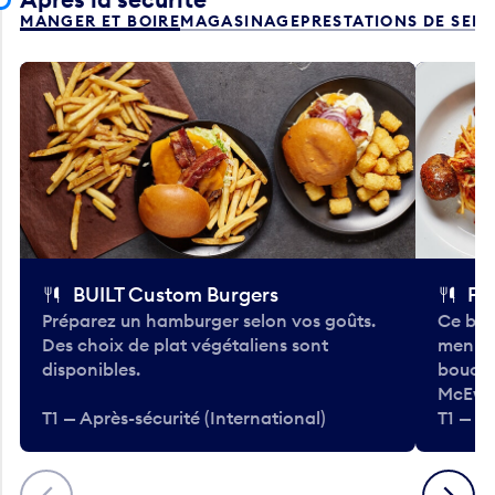
MANGER ET BOIRE
MAGASINAGE
PRESTATIONS DE SER
BUILT Custom Burgers
Fe
Préparez un hamburger selon vos goûts.
Ce bar
Des choix de plat végétaliens sont
menu d
disponibles.
bouché
McEwa
T1 — Après-sécurité (International)
T1 — Ap
Précédent
Suivant