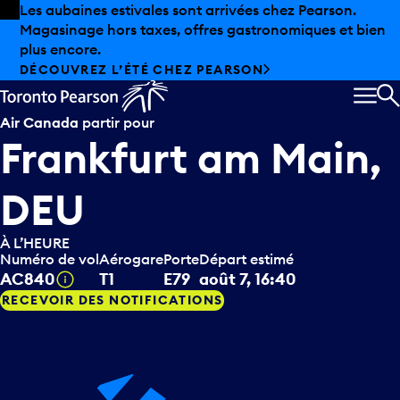
Skip to offers
Passer au contenu principal
Les aubaines estivales sont arrivées chez Pearson.
Magasinage hors taxes, offres gastronomiques et bien
plus encore.
DÉCOUVREZ L’ÉTÉ CHEZ PEARSON
MEN
R
Air Canada
partir pour
Frankfurt am Main,
DEU
À L’HEURE
Numéro de vol
Aérogare
Porte
Départ estimé
Infobulle
AC840
T1
E79
août 7, 16:40
RECEVOIR DES NOTIFICATIONS