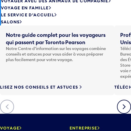
VOYAGER AVEC DES ANIMAUX DE COMPAGNIE
VOYAGE EN FAMILLE
LE SERVICE D’ACCUEIL
SALONS
Notre guide complet pour les voyageurs
Prof
qui passent par Toronto Pearson
Uni
Notre Centre d’information sur les voyages combine
Téléc
conseils et astuces pour vous aider à vous préparer
Burea
plus facilement pour votre voyage.
des É
Store
voie 
expér
LISEZ NOS CONSEILS ET ASTUCES
TÉLÉC
Précédent
Suiva
VOYAGE
ENTREPRISE