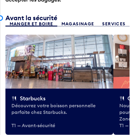
Avant la sécurité
MANGER ET BOIRE
MAGASINAGE
SERVICES
Starbucks
Co
Découvrez votre boisson personnelle
Nous a
parfaite chez Starbucks.
pour b
Zone.
T1 — Avant-sécurité
T1 — A