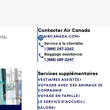
Contacter Air Canada
ts.
AIRCANADA.COM
Service à la clientèle:
1 (888) 247-2262
Baggage assistance:
1 (888) 689-2247
Services supplémentaires
Salon P
VESTIAIRES ASSISTÉS
Les passagers
VOYAGER AVEC DES ANIMAUX DE
Canada peuve
COMPAGNIE
avant de prend
VOYAGE EN FAMILLE
savourer une 
LE SERVICE D’ACCUEIL
aliments frais.
SALONS