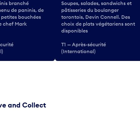
inis branché
Soupes, salades, sandwichs et
enu de paninis, de
pâtisseries du boulanger
e petites bouchées
torontois, Devin Connell. Des
le chef Mark
choix de plats végétariens sont
disponibles
curité
T1 — Après-sécurité
l)
(International)
ve and Collect