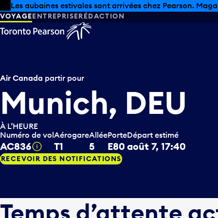
Skip to offers
Passer au contenu principal
Les aubaines estivales sont arrivées chez Pearson. Maga
VOYAGE
ENTREPRISE
RÉDACTION
Air Canada
partir pour
Munich, DEU
À L’HEURE
Numéro de vol
Aérogare
Allée
Porte
Départ estimé
AC836
T1
5
E80
août 7, 17:40
Infobulle
RECEVOIR DES NOTIFICATIONS
Temps d’attente ac