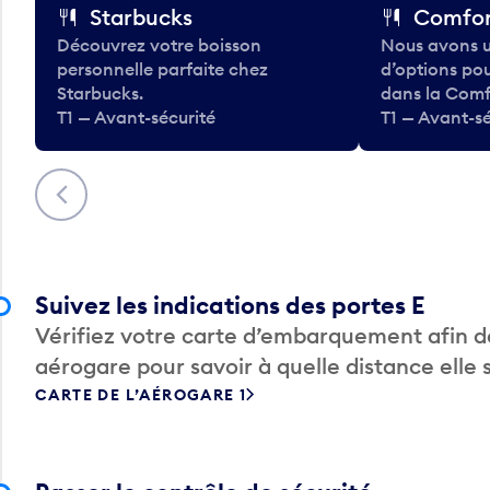
Starbucks
Comfor
Découvrez votre boisson
Nous avons u
personnelle parfaite chez
d’options po
Starbucks.
dans la Comf
T1 — Avant-sécurité
T1 — Avant-sé
Précédent
Suivez les indications des portes E
Vérifiez votre carte d’embarquement afin de
aérogare pour savoir à quelle distance elle 
CARTE DE L’AÉROGARE 1