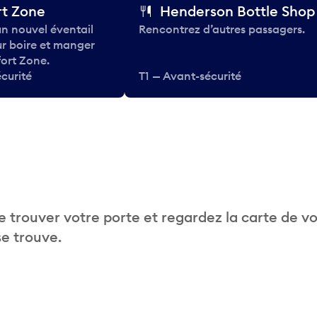
t Zone
Henderson Bottle Shop
n nouvel éventail
Rencontrez d’autres passagers.
ur boire et manger
ort Zone.
curité
T1 — Avant-sécurité
 trouver votre porte et regardez la carte de v
se trouve.