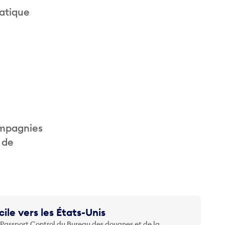
ratique
ompagnies
 de
cile vers les États-Unis
 Passport Control du Bureau des douanes et de la