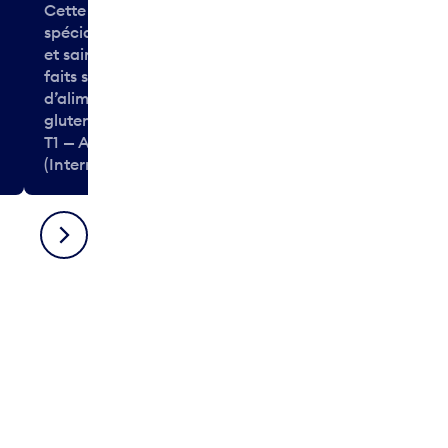
Cette chaîne européenne se
spécialise dans les aliments frais
et sains, comme les sandwichs
faits sur commande. Des choix
d’aliments végétariens et sans
gluten sont disponibles.
T1 — Après-sécurité
T1 — Après-séc
(International)
(International
Suivant