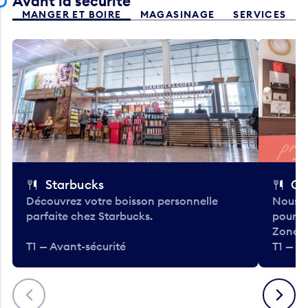
Avant la sécurité
MANGER ET BOIRE
MAGASINAGE
SERVICES
Starbucks
Co
Découvrez votre boisson personnelle
Nous a
parfaite chez Starbucks.
pour b
Zone.
T1 — Avant-sécurité
T1 — A
Précédent
Suivant