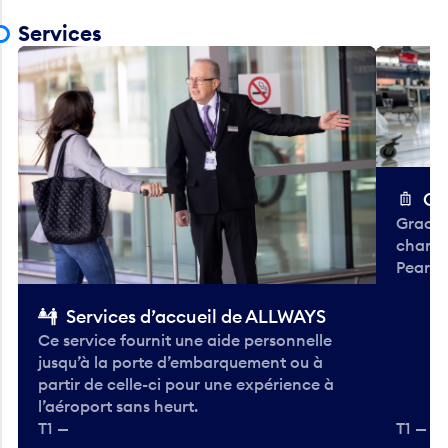
Services
Ch
Gracieu
chario
Pearso
Services d’accueil de ALLWAYS
Ce service fournit une aide personnelle
jusqu’à la porte d’embarquement ou à
partir de celle-ci pour une expérience à
l’aéroport sans heurt.
T1 —
T1 — A