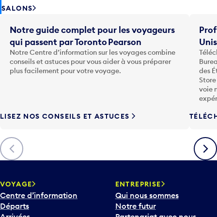
SALONS
Notre guide complet pour les voyageurs
Prof
qui passent par Toronto Pearson
Uni
Notre Centre d’information sur les voyages combine
Téléc
conseils et astuces pour vous aider à vous préparer
Burea
plus facilement pour votre voyage.
des É
Store
voie 
expér
LISEZ NOS CONSEILS ET ASTUCES
TÉLÉC
Précédent
Suiva
VOYAGE
ENTREPRISE
Centre d’information
Qui nous sommes
Départs
Notre futur
Arrivées
Partenariat avec nous