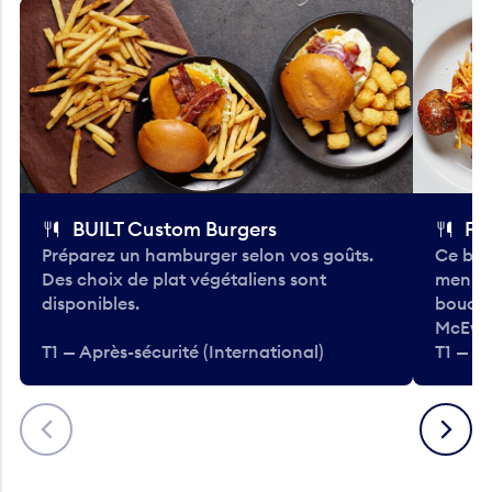
BUILT Custom Burgers
Fe
Préparez un hamburger selon vos goûts.
Ce bar
Des choix de plat végétaliens sont
menu d
disponibles.
bouché
McEwa
T1 — Après-sécurité (International)
T1 — Ap
Précédent
Suivant