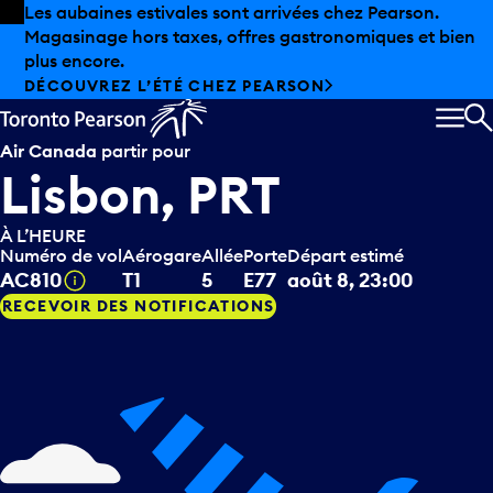
Skip to offers
Passer au contenu principal
Les aubaines estivales sont arrivées chez Pearson.
Magasinage hors taxes, offres gastronomiques et bien
plus encore.
DÉCOUVREZ L’ÉTÉ CHEZ PEARSON
MEN
R
Air Canada
partir pour
Lisbon, PRT
À L’HEURE
Numéro de vol
Aérogare
Allée
Porte
Départ estimé
Infobulle
AC810
T1
5
E77
août 8, 23:00
RECEVOIR DES NOTIFICATIONS