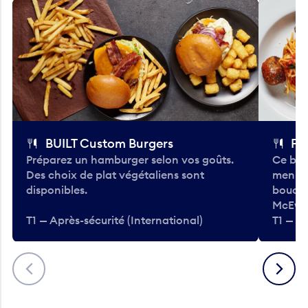
BUILT Custom Burgers
Fe
Préparez un hamburger selon vos goûts.
Ce bar
Des choix de plat végétaliens sont
menu d
disponibles.
bouché
McEwa
T1 — Après-sécurité (International)
T1 — Ap
Précédent
Suivant