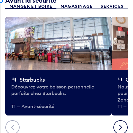
Avant la sécurité
MANGER ET BOIRE
MAGASINAGE
SERVICES
Starbucks
Co
Découvrez votre boisson personnelle
Nous a
parfaite chez Starbucks.
pour b
Zone.
T1 — Avant-sécurité
T1 — A
Précédent
Suivant