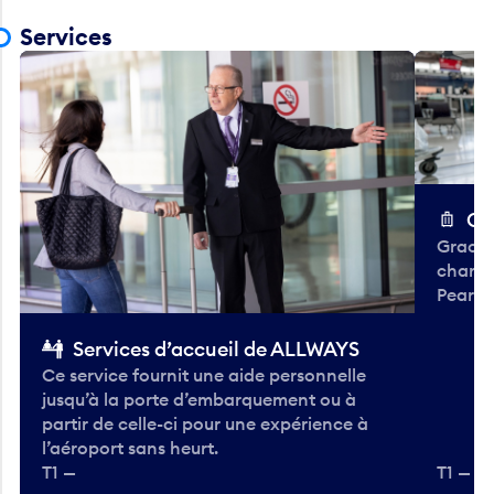
Services
Ch
Gracieu
chario
Pearso
Services d’accueil de ALLWAYS
Ce service fournit une aide personnelle
jusqu’à la porte d’embarquement ou à
partir de celle-ci pour une expérience à
l’aéroport sans heurt.
T1 —
T1 — A