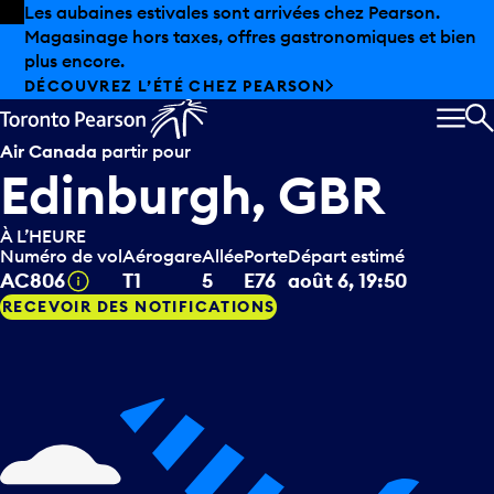
Skip to offers
Passer au contenu principal
Les aubaines estivales sont arrivées chez Pearson.
Magasinage hors taxes, offres gastronomiques et bien
plus encore.
DÉCOUVREZ L’ÉTÉ CHEZ PEARSON
MEN
R
Air Canada
partir pour
Edinburgh, GBR
À L’HEURE
Numéro de vol
Aérogare
Allée
Porte
Départ estimé
Infobulle
AC806
T1
5
E76
août 6, 19:50
RECEVOIR DES NOTIFICATIONS