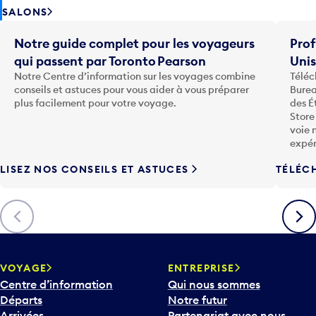
SALONS
Notre guide complet pour les voyageurs
Prof
qui passent par Toronto Pearson
Uni
Notre Centre d’information sur les voyages combine
Téléc
conseils et astuces pour vous aider à vous préparer
Burea
plus facilement pour votre voyage.
des É
Store
voie 
expér
LISEZ NOS CONSEILS ET ASTUCES
TÉLÉC
Précédent
Suiva
VOYAGE
ENTREPRISE
Centre d’information
Qui nous sommes
Départs
Notre futur
Arrivées
Partenariat avec nous