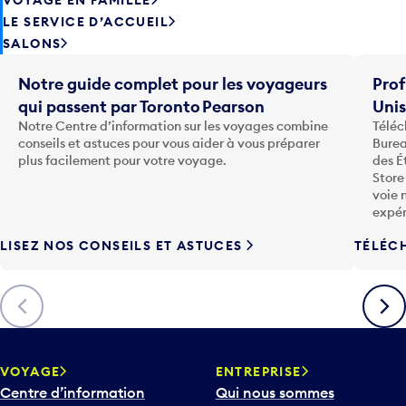
LE SERVICE D’ACCUEIL
SALONS
Notre guide complet pour les voyageurs
Prof
qui passent par Toronto Pearson
Uni
Notre Centre d’information sur les voyages combine
Téléc
conseils et astuces pour vous aider à vous préparer
Burea
plus facilement pour votre voyage.
des É
Store
voie 
expér
LISEZ NOS CONSEILS ET ASTUCES
TÉLÉC
Précédent
Suiva
VOYAGE
ENTREPRISE
Centre d’information
Qui nous sommes