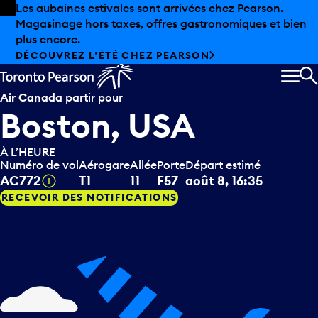
Skip to offers
Passer au contenu principal
Les aubaines estivales sont arrivées chez Pearson.
Magasinage hors taxes, offres gastronomiques et bien
plus encore.
DÉCOUVREZ L’ÉTÉ CHEZ PEARSON
MEN
R
Air Canada
partir pour
Boston, USA
À L’HEURE
Numéro de vol
Aérogare
Allée
Porte
Départ estimé
Infobulle
AC772
T1
11
F57
août 8, 16:35
RECEVOIR DES NOTIFICATIONS