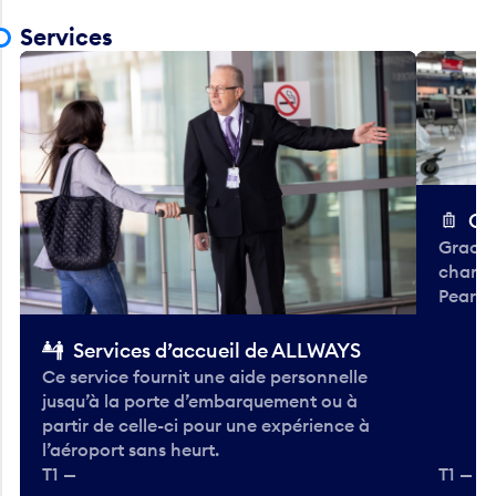
Services
Ch
Gracieu
chario
Pearso
Services d’accueil de ALLWAYS
Ce service fournit une aide personnelle
jusqu’à la porte d’embarquement ou à
partir de celle-ci pour une expérience à
l’aéroport sans heurt.
T1 —
T1 — A