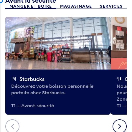
Avant la sécurité
MANGER ET BOIRE
MAGASINAGE
SERVICES
Starbucks
Co
Découvrez votre boisson personnelle
Nous a
parfaite chez Starbucks.
pour b
Zone.
T1 — Avant-sécurité
T1 — A
Précédent
Suivant