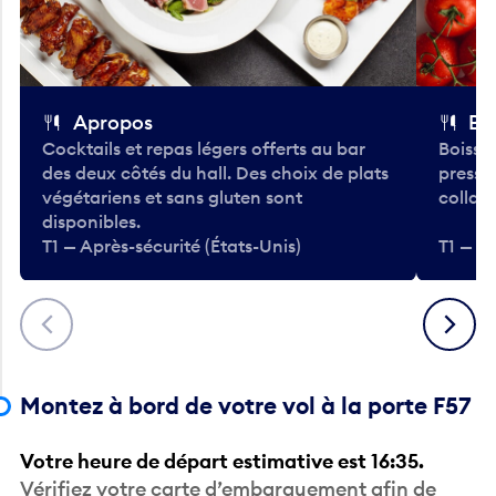
Apropos
Bo
Cocktails et repas légers offerts au bar
Boisso
des deux côtés du hall. Des choix de plats
pressé
végétariens et sans gluten sont
collati
disponibles.
T1 — Après-sécurité (États-Unis)
T1 — Ap
Précédent
Suivant
Montez à bord de votre vol à la porte F57
Votre heure de départ estimative est 16:35.
Vérifiez votre carte d’embarquement afin de