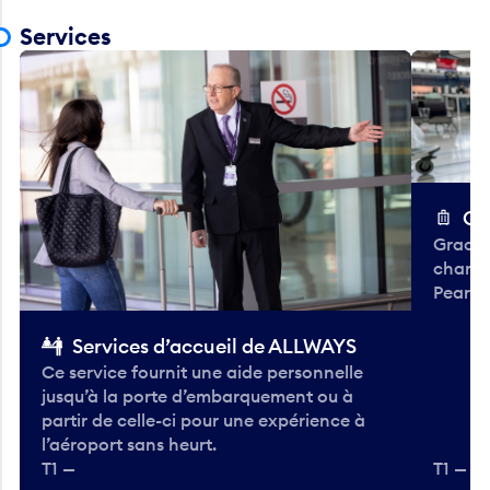
Services
Ch
Gracieu
chario
Pearso
Services d’accueil de ALLWAYS
Ce service fournit une aide personnelle
jusqu’à la porte d’embarquement ou à
partir de celle-ci pour une expérience à
l’aéroport sans heurt.
T1 —
T1 — A