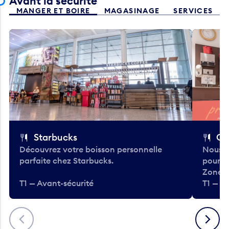
Avant la sécurité
MANGER ET BOIRE
MAGASINAGE
SERVICES
Starbucks
Co
Découvrez votre boisson personnelle
Nous a
parfaite chez Starbucks.
pour b
Zone.
T1 — Avant-sécurité
T1 — A
Précédent
Suivant