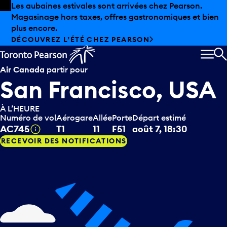
Skip to offers
Passer au contenu principal
Les aubaines estivales sont arrivées chez Pearson.
Magasinage hors taxes, offres gastronomiques et bien
plus encore.
DÉCOUVREZ L’ÉTÉ CHEZ PEARSON
MEN
R
Air Canada
partir pour
San Francisco, USA
À L’HEURE
Numéro de vol
Aérogare
Allée
Porte
Départ estimé
Infobulle
AC745
T1
11
F51
août 7, 18:30
RECEVOIR DES NOTIFICATIONS