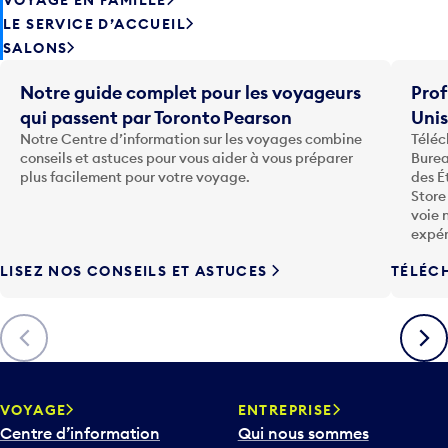
LE SERVICE D’ACCUEIL
SALONS
Notre guide complet pour les voyageurs
Prof
qui passent par Toronto Pearson
Uni
Notre Centre d’information sur les voyages combine
Téléc
conseils et astuces pour vous aider à vous préparer
Burea
plus facilement pour votre voyage.
des É
Store
voie 
expér
LISEZ NOS CONSEILS ET ASTUCES
TÉLÉC
Précédent
Suiva
VOYAGE
ENTREPRISE
Centre d’information
Qui nous sommes