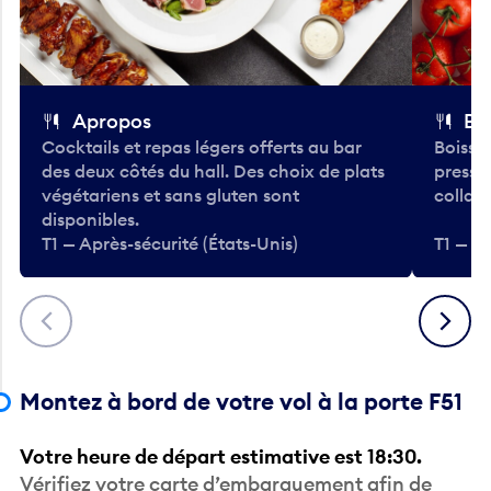
Apropos
Bo
Cocktails et repas légers offerts au bar
Boisso
des deux côtés du hall. Des choix de plats
pressé
végétariens et sans gluten sont
collati
disponibles.
T1 — Après-sécurité (États-Unis)
T1 — Ap
Précédent
Suivant
Montez à bord de votre vol à la porte F51
Votre heure de départ estimative est 18:30.
Vérifiez votre carte d’embarquement afin de