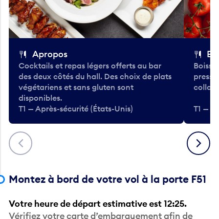
Apropos
Bo
Cocktails et repas légers offerts au bar
Boisso
des deux côtés du hall. Des choix de plats
pressé
végétariens et sans gluten sont
collati
disponibles.
T1 — Après-sécurité (États-Unis)
T1 — Ap
Précédent
Suivant
Montez à bord de votre vol à la porte F51
Votre heure de départ estimative est 12:25.
Vérifiez votre carte d’embarquement afin de