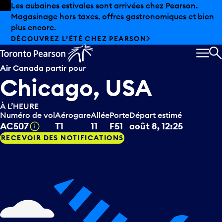
Skip to offers
Passer au contenu principal
Les aubaines estivales sont arrivées chez Pearson.
Magasinage hors taxes, offres gastronomiques et bien
plus encore.
DÉCOUVREZ L’ÉTÉ CHEZ PEARSON
MEN
R
Air Canada
partir pour
Chicago, USA
À L’HEURE
Numéro de vol
Aérogare
Allée
Porte
Départ estimé
Infobulle
AC507
T1
11
F51
août 8, 12:25
RECEVOIR DES NOTIFICATIONS