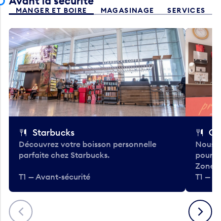
Avant la sécurité
MANGER ET BOIRE
MAGASINAGE
SERVICES
Starbucks
Co
Découvrez votre boisson personnelle
Nous a
parfaite chez Starbucks.
pour b
Zone.
T1 — Avant-sécurité
T1 — A
Précédent
Suivant