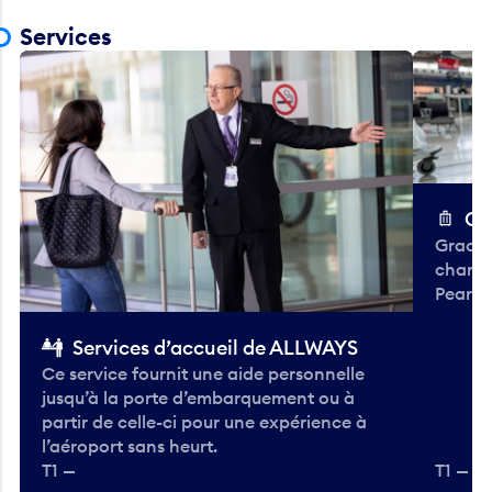
Services
Ch
Gracieu
chario
Pearso
Services d’accueil de ALLWAYS
Ce service fournit une aide personnelle
jusqu’à la porte d’embarquement ou à
partir de celle-ci pour une expérience à
l’aéroport sans heurt.
T1 —
T1 — A