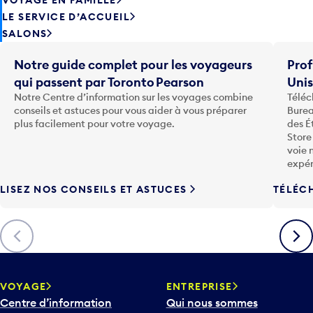
LE SERVICE D’ACCUEIL
SALONS
Notre guide complet pour les voyageurs
Prof
qui passent par Toronto Pearson
Uni
Notre Centre d’information sur les voyages combine
Téléc
conseils et astuces pour vous aider à vous préparer
Burea
plus facilement pour votre voyage.
des É
Store
voie 
expér
LISEZ NOS CONSEILS ET ASTUCES
TÉLÉC
Précédent
Suiva
VOYAGE
ENTREPRISE
Centre d’information
Qui nous sommes