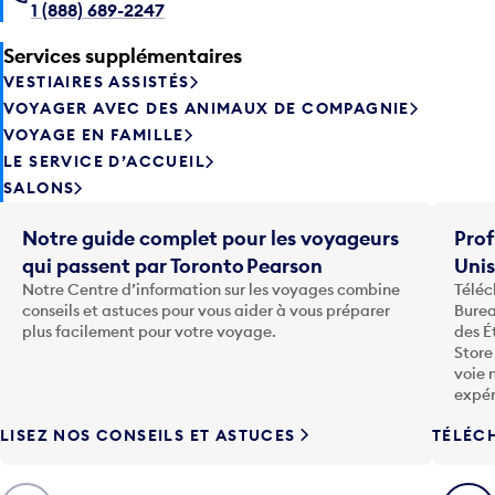
1 (888) 689-2247
Services supplémentaires
VESTIAIRES ASSISTÉS
VOYAGER AVEC DES ANIMAUX DE COMPAGNIE
VOYAGE EN FAMILLE
LE SERVICE D’ACCUEIL
SALONS
Notre guide complet pour les voyageurs
Prof
qui passent par Toronto Pearson
Uni
Notre Centre d’information sur les voyages combine
Téléc
conseils et astuces pour vous aider à vous préparer
Burea
plus facilement pour votre voyage.
des É
Store
voie 
expér
LISEZ NOS CONSEILS ET ASTUCES
TÉLÉC