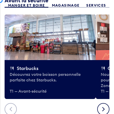
Avant la sécurité
MANGER ET BOIRE
MAGASINAGE
SERVICES
Starbucks
Co
Découvrez votre boisson personnelle
Nous a
parfaite chez Starbucks.
pour b
Zone.
T1 — Avant-sécurité
T1 — A
Précédent
Suivant