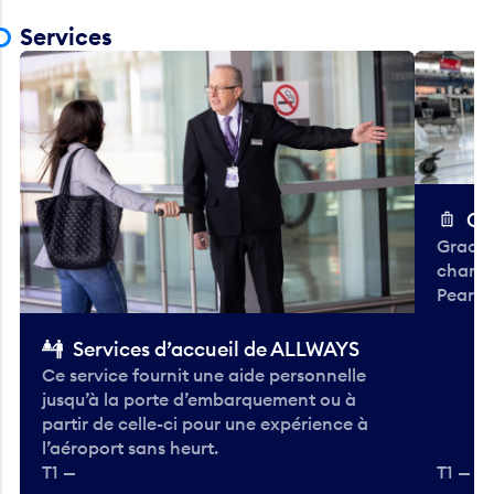
Services
Ch
Gracieu
chario
Pearso
Services d’accueil de ALLWAYS
Ce service fournit une aide personnelle
jusqu’à la porte d’embarquement ou à
partir de celle-ci pour une expérience à
l’aéroport sans heurt.
T1 —
T1 — A