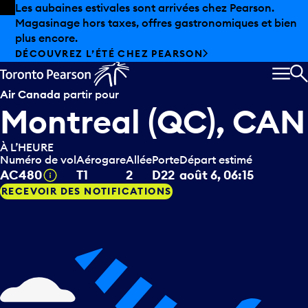
Skip to offers
Passer au contenu principal
Les aubaines estivales sont arrivées chez Pearson.
Magasinage hors taxes, offres gastronomiques et bien
plus encore.
DÉCOUVREZ L’ÉTÉ CHEZ PEARSON
MEN
R
Air Canada
partir pour
Montreal (QC), CAN
À L’HEURE
Numéro de vol
Aérogare
Allée
Porte
Départ estimé
Infobulle
AC480
T1
2
D22
août 6, 06:15
RECEVOIR DES NOTIFICATIONS