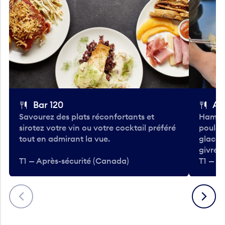
Bar 120
A
Savourez des plats réconfortants et
Hambur
sirotez votre vin ou votre cocktail préféré
poulet 
tout en admirant la vue.
glacée
givrées
T1 — Après-sécurité (Canada)
T1 — A
Précédent
Suivant