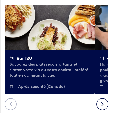
Bar 120
A
Savourez des plats réconfortants et
Hambur
sirotez votre vin ou votre cocktail préféré
poulet 
tout en admirant la vue.
glacée
givrées
T1 — Après-sécurité (Canada)
T1 — A
Précédent
Suivant