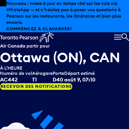
Skip to offers
Passer au contenu principal
Nouveau : mises à jour en temps réel sur les vols via
WhatsApp — et n’hésitez pas à poser vos questions à
Pearson sur les restaurants, les itinéraires et bien plus
encore.
COMMENCEZ À CLAVARDER
MEN
R
Air Canada
partir pour
Ottawa (ON), CAN
À L’HEURE
Numéro de vol
Aérogare
Porte
Départ estimé
AC442
T1
D40
août 9, 07:10
RECEVOIR DES NOTIFICATIONS