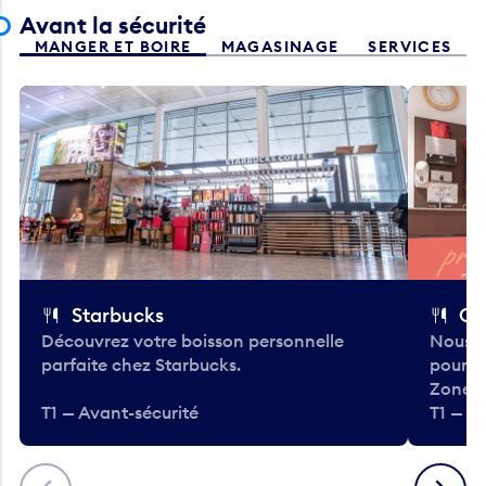
Avant la sécurité
MANGER ET BOIRE
MAGASINAGE
SERVICES
Starbucks
Co
Découvrez votre boisson personnelle
Nous a
parfaite chez Starbucks.
pour b
Zone.
T1 — Avant-sécurité
T1 — A
Précédent
Suivant