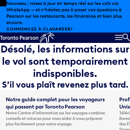
Skip to offers
Passer au contenu principal
Nouveau : mises à jour en temps réel sur les vols via
WhatsApp — et n’hésitez pas à poser vos questions à
Pearson sur les restaurants, les itinéraires et bien plus
encore.
COMMENCEZ À CLAVARDER
MEN
R
Désolé, les informations sur
le vol sont temporairement
indisponibles.
S’il vous plaît revenez plus tard.
Notre guide complet pour les voyageurs
Prof
qui passent par Toronto Pearson
Uni
Notre Centre d’information sur les voyages combine
Téléc
conseils et astuces pour vous aider à vous préparer
Burea
plus facilement pour votre voyage.
des É
Store