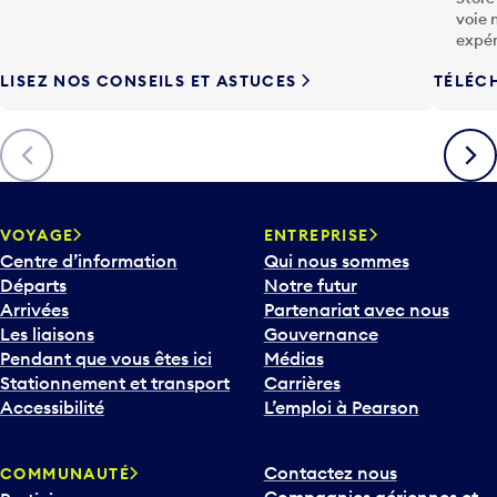
voie 
expér
LISEZ NOS CONSEILS ET ASTUCES
TÉLÉC
Précédent
Suiva
VOYAGE
ENTREPRISE
Centre d’information
Qui nous sommes
Départs
Notre futur
Arrivées
Partenariat avec nous
Les liaisons
Gouvernance
Pendant que vous êtes ici
Médias
Stationnement et transport
Carrières
Accessibilité
L’emploi à Pearson
Contactez nous
COMMUNAUTÉ
Compagnies aériennes et