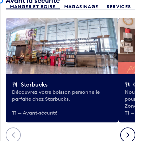
Avant la sécurité
MANGER ET BOIRE
MAGASINAGE
SERVICES
Starbucks
Co
Découvrez votre boisson personnelle
Nous a
parfaite chez Starbucks.
pour b
Zone.
T1 — Avant-sécurité
T1 — A
Précédent
Suivant