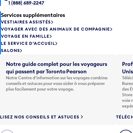
1 (888) 689-2247
Services supplémentaires
VESTIAIRES ASSISTÉS
VOYAGER AVEC DES ANIMAUX DE COMPAGNIE
VOYAGE EN FAMILLE
LE SERVICE D’ACCUEIL
SALONS
Notre guide complet pour les voyageurs
Prof
qui passent par Toronto Pearson
Uni
Notre Centre d’information sur les voyages combine
Téléc
conseils et astuces pour vous aider à vous préparer
Burea
plus facilement pour votre voyage.
des É
Store
voie 
expér
LISEZ NOS CONSEILS ET ASTUCES
TÉLÉC