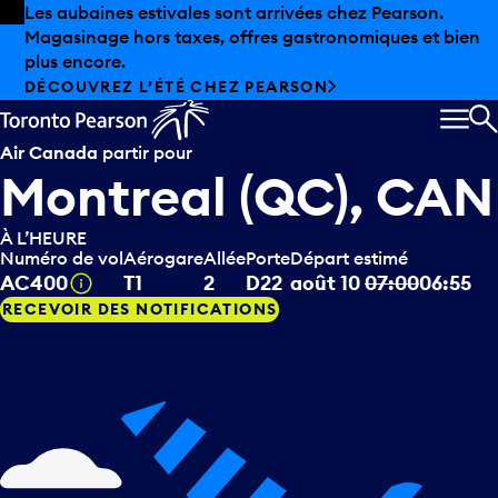
Skip to offers
Passer au contenu principal
Les aubaines estivales sont arrivées chez Pearson.
Magasinage hors taxes, offres gastronomiques et bien
plus encore.
DÉCOUVREZ L’ÉTÉ CHEZ PEARSON
MEN
R
Air Canada
partir pour
Montreal (QC), CAN
À L’HEURE
Numéro de vol
Aérogare
Allée
Porte
Départ estimé
Infobulle
AC400
T1
2
D22
août 10
07:00
06:55
RECEVOIR DES NOTIFICATIONS