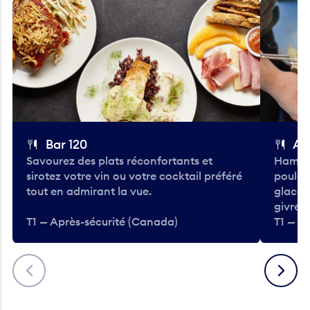
Bar 120
A
Savourez des plats réconfortants et
Hambur
sirotez votre vin ou votre cocktail préféré
poulet 
tout en admirant la vue.
glacée
givrées
T1 — Après-sécurité (Canada)
T1 — A
Précédent
Suivant