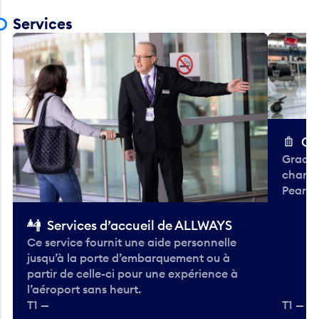
Services
Ch
Gracieu
chario
Pearso
Services d’accueil de ALLWAYS
Ce service fournit une aide personnelle
jusqu’à la porte d’embarquement ou à
partir de celle-ci pour une expérience à
l’aéroport sans heurt.
T1 —
T1 — A