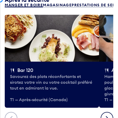
MANGER ET BOIRE
MAGASINAGE
PRESTATIONS DE SER
Bar 120
A
Savourez des plats réconfortants et
Hambur
sirotez votre vin ou votre cocktail préféré
poulet 
tout en admirant la vue.
glacée
givrées
T1 — Après-sécurité (Canada)
T1 — A
Précédent
Suivant