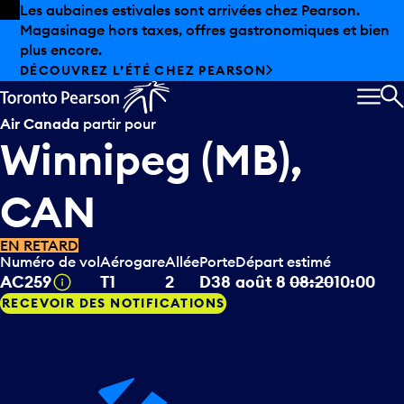
Skip to offers
Passer au contenu principal
Les aubaines estivales sont arrivées chez Pearson.
Magasinage hors taxes, offres gastronomiques et bien
plus encore.
DÉCOUVREZ L’ÉTÉ CHEZ PEARSON
MEN
R
Air Canada
partir pour
Winnipeg (MB),
CAN
EN RETARD
Numéro de vol
Aérogare
Allée
Porte
Départ estimé
Infobulle
AC259
T1
2
D38
août 8
08:20
10:00
RECEVOIR DES NOTIFICATIONS