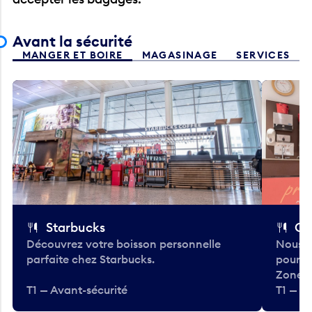
Avant la sécurité
MANGER ET BOIRE
MAGASINAGE
SERVICES
Starbucks
Co
Découvrez votre boisson personnelle
Nous a
parfaite chez Starbucks.
pour b
Zone.
T1 — Avant-sécurité
T1 — A