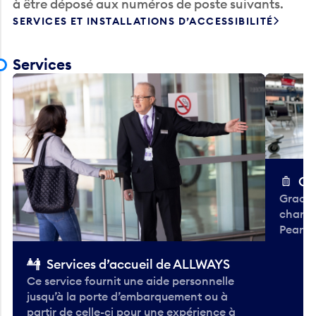
à être déposé aux numéros de poste suivants.
SERVICES ET INSTALLATIONS D’ACCESSIBILITÉ
Services
Ch
Gracieu
chario
Pearso
Services d’accueil de ALLWAYS
Ce service fournit une aide personnelle
jusqu’à la porte d’embarquement ou à
partir de celle-ci pour une expérience à