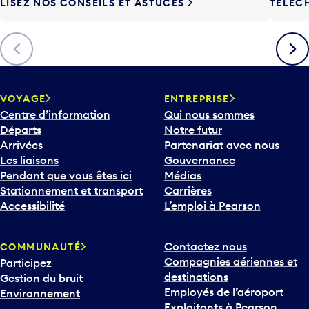
LISEZ NOS CONSEILS ET ASTUCES
TÉLÉC
Précédent
Suiva
VOYAGE
ENTREPRISE
Centre d’information
Qui nous sommes
Départs
Notre futur
Arrivées
Partenariat avec nous
Les liaisons
Gouvernance
Pendant que vous êtes ici
Médias
Stationnement et transport
Carrières
Accessibilité
L’emploi à Pearson
Contactez nous
COMMUNAUTÉ
Compagnies aériennes et
Participez
destinations
Gestion du bruit
Employés de l’aéroport
Environnement
Exploitants à Pearson