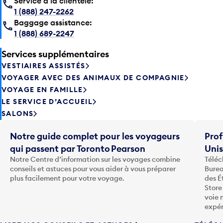
Service à la clientèle:
1 (888) 247-2262
Baggage assistance:
1 (888) 689-2247
Services supplémentaires
VESTIAIRES ASSISTÉS
VOYAGER AVEC DES ANIMAUX DE COMPAGNIE
VOYAGE EN FAMILLE
LE SERVICE D’ACCUEIL
SALONS
Notre guide complet pour les voyageurs
Prof
qui passent par Toronto Pearson
Uni
Notre Centre d’information sur les voyages combine
Téléc
conseils et astuces pour vous aider à vous préparer
Burea
plus facilement pour votre voyage.
des É
Store
voie 
expér