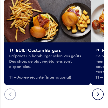
BUILT Custom Burgers
Fe
Préparez un hamburger selon vos goûts.
Ce bar
Des choix de plat végétaliens sont
menu d
disponibles.
bouché
McEwa
T1 — Après-sécurité (International)
T1 — Ap
Précédent
Suivant