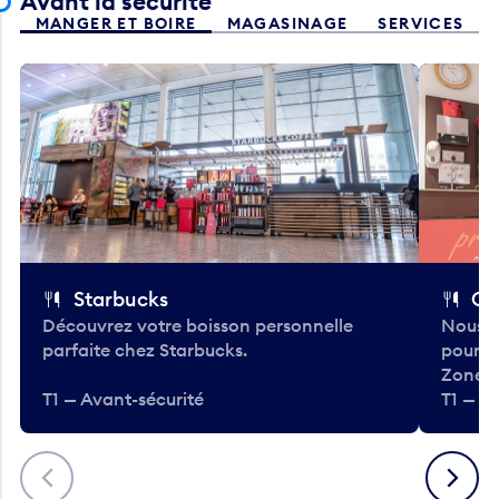
Avant la sécurité
MANGER ET BOIRE
MAGASINAGE
SERVICES
Starbucks
Co
Découvrez votre boisson personnelle
Nous a
parfaite chez Starbucks.
pour b
Zone.
T1 — Avant-sécurité
T1 — A
Précédent
Suivant