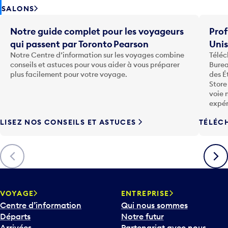
SALONS
Notre guide complet pour les voyageurs
Prof
qui passent par Toronto Pearson
Uni
Notre Centre d’information sur les voyages combine
Téléc
conseils et astuces pour vous aider à vous préparer
Burea
plus facilement pour votre voyage.
des É
Store
voie 
expér
LISEZ NOS CONSEILS ET ASTUCES
TÉLÉC
Précédent
Suiva
VOYAGE
ENTREPRISE
Centre d’information
Qui nous sommes
Départs
Notre futur
Arrivées
Partenariat avec nous