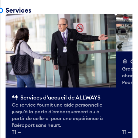
Services
Ch
Gracieu
chario
Pearso
Services d’accueil de ALLWAYS
Ce service fournit une aide personnelle
jusqu’à la porte d’embarquement ou à
partir de celle-ci pour une expérience à
l’aéroport sans heurt.
T1 —
T1 — A