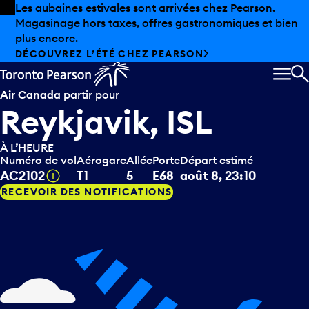
Skip to offers
Passer au contenu principal
Les aubaines estivales sont arrivées chez Pearson.
Magasinage hors taxes, offres gastronomiques et bien
plus encore.
DÉCOUVREZ L’ÉTÉ CHEZ PEARSON
MEN
R
Air Canada
partir pour
Reykjavik, ISL
À L’HEURE
Numéro de vol
Aérogare
Allée
Porte
Départ estimé
Infobulle
AC2102
T1
5
E68
août 8, 23:10
RECEVOIR DES NOTIFICATIONS