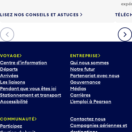
expér
LISEZ NOS CONSEILS ET ASTUCES
TÉLÉC
Précédent
Suiva
VOYAGE
ENTREPRISE
Centre d’information
Qui nous sommes
Départs
Notre futur
Arrivées
Partenariat avec nous
Les liaisons
Gouvernance
Pendant que vous êtes ici
Médias
Stationnement et transport
Carrières
Accessibilité
L’emploi à Pearson
Contactez nous
COMMUNAUTÉ
Compagnies aériennes et
Participez
destinations