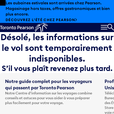
Skip to offers
Passer au contenu principal
Les aubaines estivales sont arrivées chez Pearson.
Magasinage hors taxes, offres gastronomiques et bien
plus encore.
DÉCOUVREZ L’ÉTÉ CHEZ PEARSON
MEN
R
Désolé, les informations sur
le vol sont temporairement
indisponibles.
S’il vous plaît revenez plus tard.
Notre guide complet pour les voyageurs
Prof
qui passent par Toronto Pearson
Uni
Notre Centre d’information sur les voyages combine
Téléc
conseils et astuces pour vous aider à vous préparer
Burea
plus facilement pour votre voyage.
des É
Store
voie 