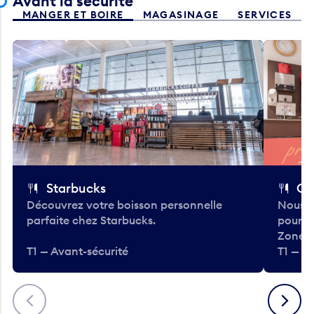
Avant la sécurité
MANGER ET BOIRE
MAGASINAGE
SERVICES
Starbucks
Co
Découvrez votre boisson personnelle
Nous a
parfaite chez Starbucks.
pour b
Zone.
T1 — Avant-sécurité
T1 — A
Précédent
Suivant