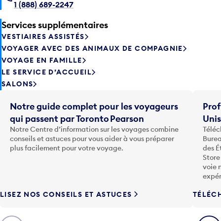
1 (888) 689-2247
Services supplémentaires
VESTIAIRES ASSISTÉS
VOYAGER AVEC DES ANIMAUX DE COMPAGNIE
VOYAGE EN FAMILLE
LE SERVICE D’ACCUEIL
SALONS
Notre guide complet pour les voyageurs
Prof
qui passent par Toronto Pearson
Uni
Notre Centre d’information sur les voyages combine
Téléc
conseils et astuces pour vous aider à vous préparer
Burea
plus facilement pour votre voyage.
des É
Store
voie 
expér
LISEZ NOS CONSEILS ET ASTUCES
TÉLÉC