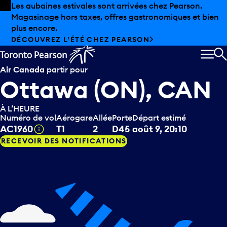
Skip to offers
Passer au contenu principal
Les aubaines estivales sont arrivées chez Pearson.
Magasinage hors taxes, offres gastronomiques et bien
plus encore.
DÉCOUVREZ L’ÉTÉ CHEZ PEARSON
MEN
R
Air Canada
partir pour
Ottawa (ON), CAN
À L’HEURE
Numéro de vol
Aérogare
Allée
Porte
Départ estimé
Infobulle
AC1960
T1
2
D45
août 9, 20:10
RECEVOIR DES NOTIFICATIONS