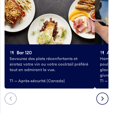
Bar 120
A
Savourez des plats réconfortants et
Hambur
sirotez votre vin ou votre cocktail préféré
poulet 
tout en admirant la vue.
glacée
givrées
T1 — Après-sécurité (Canada)
T1 — A
Précédent
Suivant