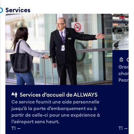
Services
Ch
Gracieu
chario
Pearso
Services d’accueil de ALLWAYS
Ce service fournit une aide personnelle
jusqu’à la porte d’embarquement ou à
partir de celle-ci pour une expérience à
l’aéroport sans heurt.
T1 —
T1 — A