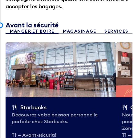
Avant la sécurité
MANGER ET BOIRE
MAGASINAGE
SERVICES
Starbucks
Co
Découvrez votre boisson personnelle
Nous a
parfaite chez Starbucks.
pour b
Zone.
T1 — Avant-sécurité
T1 — A