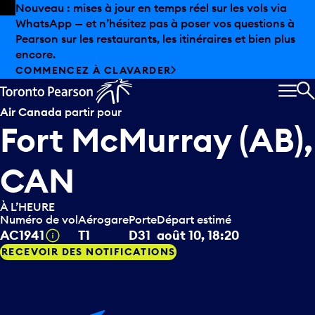
Skip to offers
Passer au contenu principal
Les aubaines estivales sont arrivées chez Pearson.
Magasinage hors taxes, offres gastronomiques et bien
plus encore.
DÉCOUVREZ L’ÉTÉ CHEZ PEARSON
MEN
R
Air Canada
partir pour
Fort McMurray (AB),
CAN
À L’HEURE
Numéro de vol
Aérogare
Porte
Départ estimé
Infobulle
AC1941
T1
D31
août 10, 18:20
RECEVOIR DES NOTIFICATIONS