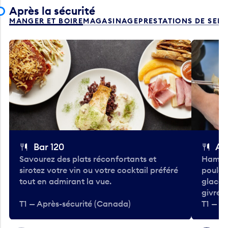
MANGER ET BOIRE
MAGASINAGE
PRESTATIONS DE SER
Bar 120
A
Savourez des plats réconfortants et
Hambur
sirotez votre vin ou votre cocktail préféré
poulet 
tout en admirant la vue.
glacée
givrées
T1 — Après-sécurité (Canada)
T1 — A
Précédent
Suivant