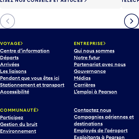
Précédent
Suiva
VOYAGE
ENTREPRISE
Centre d’information
Qui nous sommes
Départs
Notre futur
Arrivées
Partenariat avec nous
Les liaisons
Gouvernance
Pendant que vous êtes ici
Médias
Stationnement et transport
Carrières
Accessibilité
L’emploi à Pearson
Contactez nous
COMMUNAUTÉ
Compagnies aériennes et
Participez
destinations
Gestion du bruit
Employés de l’aéroport
Environnement
Exploitants à Pearson
Bulletin