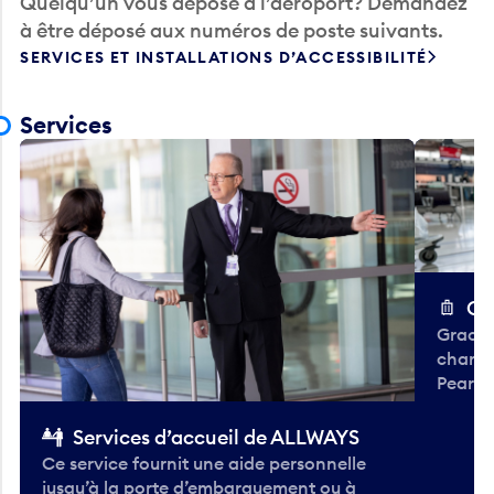
à être déposé aux numéros de poste suivants.
SERVICES ET INSTALLATIONS D’ACCESSIBILITÉ
Services
Ch
Gracieu
chario
Pearso
Services d’accueil de ALLWAYS
Ce service fournit une aide personnelle
jusqu’à la porte d’embarquement ou à
partir de celle-ci pour une expérience à