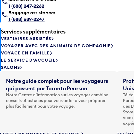
Baggage assistance:
1 (888) 689-2247
Services supplémentaires
VESTIAIRES ASSISTÉS
VOYAGER AVEC DES ANIMAUX DE COMPAGNIE
VOYAGE EN FAMILLE
LE SERVICE D’ACCUEIL
SALONS
Notre guide complet pour les voyageurs
Prof
qui passent par Toronto Pearson
Uni
Notre Centre d’information sur les voyages combine
Téléc
conseils et astuces pour vous aider à vous préparer
Burea
plus facilement pour votre voyage.
des É
Store
voie 
expér
LISEZ NOS CONSEILS ET ASTUCES
TÉLÉC