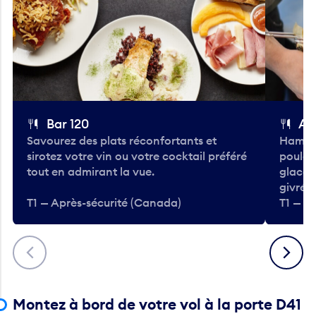
Bar 120
A
Savourez des plats réconfortants et
Hambur
sirotez votre vin ou votre cocktail préféré
poulet 
tout en admirant la vue.
glacée
givrées
T1 — Après-sécurité (Canada)
T1 — A
Précédent
Suivant
Montez à bord de votre vol à la porte D41