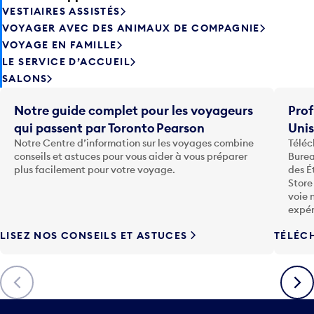
VESTIAIRES ASSISTÉS
VOYAGER AVEC DES ANIMAUX DE COMPAGNIE
VOYAGE EN FAMILLE
LE SERVICE D’ACCUEIL
SALONS
Notre guide complet pour les voyageurs
Prof
qui passent par Toronto Pearson
Uni
Notre Centre d’information sur les voyages combine
Téléc
conseils et astuces pour vous aider à vous préparer
Burea
plus facilement pour votre voyage.
des É
Store
voie 
expér
LISEZ NOS CONSEILS ET ASTUCES
TÉLÉC
Précédent
Suiva