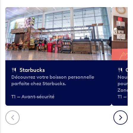
Starbucks
Co
Découvrez votre boisson personnelle
Nous a
parfaite chez Starbucks.
pour b
Zone.
T1 — Avant-sécurité
T1 — A
Précédent
Suivant