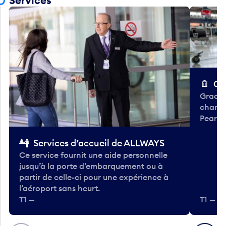
Services
Ch
Gracieu
chario
Pearso
Services d’accueil de ALLWAYS
Ce service fournit une aide personnelle
jusqu’à la porte d’embarquement ou à
partir de celle-ci pour une expérience à
l’aéroport sans heurt.
T1 —
T1 — A