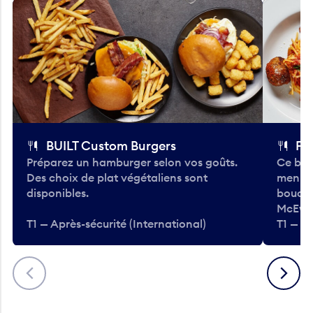
BUILT Custom Burgers
Fe
Préparez un hamburger selon vos goûts.
Ce bar
Des choix de plat végétaliens sont
menu d
disponibles.
bouché
McEwa
T1 — Après-sécurité (International)
T1 — Ap
Précédent
Suivant