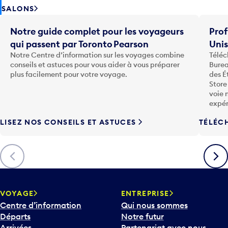
SALONS
Notre guide complet pour les voyageurs
Prof
qui passent par Toronto Pearson
Uni
Notre Centre d’information sur les voyages combine
Téléc
conseils et astuces pour vous aider à vous préparer
Burea
plus facilement pour votre voyage.
des É
Store
voie 
expér
LISEZ NOS CONSEILS ET ASTUCES
TÉLÉC
Précédent
Suiva
VOYAGE
ENTREPRISE
Centre d’information
Qui nous sommes
Départs
Notre futur
Arrivées
Partenariat avec nous