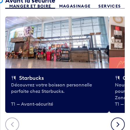
Avant la sécurité
MANGER ET BOIRE
MAGASINAGE
SERVICES
Starbucks
Co
Découvrez votre boisson personnelle
Nous a
parfaite chez Starbucks.
pour b
Zone.
T1 — Avant-sécurité
T1 — A
Précédent
Suivant