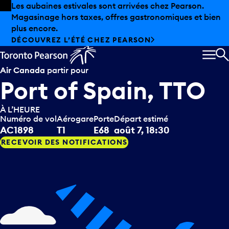
Skip to offers
Passer au contenu principal
Les aubaines estivales sont arrivées chez Pearson.
Magasinage hors taxes, offres gastronomiques et bien
plus encore.
DÉCOUVREZ L’ÉTÉ CHEZ PEARSON
MEN
R
Air Canada
partir pour
Port of Spain, TTO
À L’HEURE
Numéro de vol
Aérogare
Porte
Départ estimé
AC1898
T1
E68
août 7, 18:30
RECEVOIR DES NOTIFICATIONS