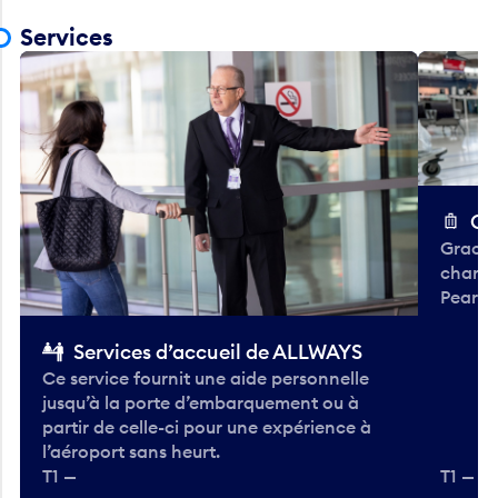
Services
Ch
Gracieu
chario
Pearso
Services d’accueil de ALLWAYS
Ce service fournit une aide personnelle
jusqu’à la porte d’embarquement ou à
partir de celle-ci pour une expérience à
l’aéroport sans heurt.
T1 —
T1 — A