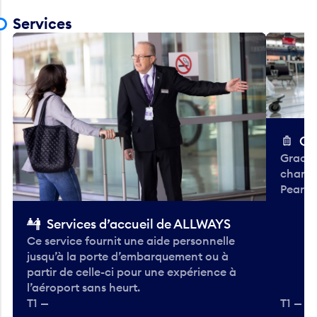
Services
Ch
Gracieu
chario
Pearso
Services d’accueil de ALLWAYS
Ce service fournit une aide personnelle
jusqu’à la porte d’embarquement ou à
partir de celle-ci pour une expérience à
l’aéroport sans heurt.
T1 —
T1 — A