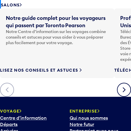
SALONS
Notre guide complet pour les voyageurs
Prof
qui passent par Toronto Pearson
Uni
Notre Centre d’information sur les voyages combine
Téléc
conseils et astuces pour vous aider à vous préparer
Burea
plus facilement pour votre voyage.
des É
Store
voie 
expér
LISEZ NOS CONSEILS ET ASTUCES
TÉLÉC
Précédent
Suiva
VOYAGE
ENTREPRISE
Centre d’information
Qui nous sommes
Départs
Notre futur
Arrivées
Partenariat avec nous