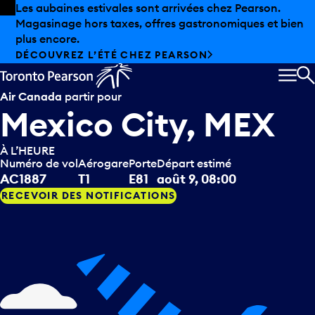
Skip to offers
Passer au contenu principal
Les aubaines estivales sont arrivées chez Pearson.
Magasinage hors taxes, offres gastronomiques et bien
plus encore.
DÉCOUVREZ L’ÉTÉ CHEZ PEARSON
MEN
R
Air Canada
partir pour
Mexico City, MEX
À L’HEURE
Numéro de vol
Aérogare
Porte
Départ estimé
AC1887
T1
E81
août 9, 08:00
RECEVOIR DES NOTIFICATIONS