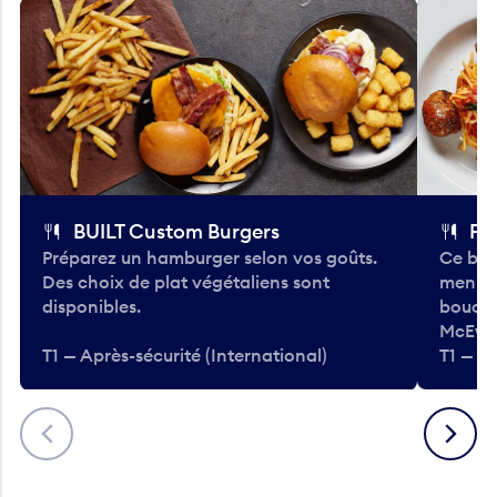
BUILT Custom Burgers
Fe
Préparez un hamburger selon vos goûts.
Ce bar
Des choix de plat végétaliens sont
menu d
disponibles.
bouché
McEwa
T1 — Après-sécurité (International)
T1 — Ap
Précédent
Suivant