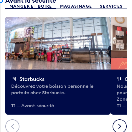
Avant la sécurité
MANGER ET BOIRE
MAGASINAGE
SERVICES
Starbucks
Co
Découvrez votre boisson personnelle
Nous a
parfaite chez Starbucks.
pour b
Zone.
T1 — Avant-sécurité
T1 — A
Précédent
Suivant