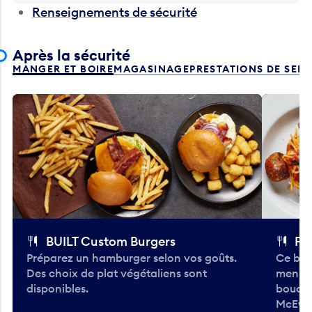
Renseignements de sécurité
Après la sécurité
MANGER ET BOIRE
MAGASINAGE
PRESTATIONS DE SER
BUILT Custom Burgers
Fe
Préparez un hamburger selon vos goûts.
Ce bar
Des choix de plat végétaliens sont
menu d
disponibles.
bouché
McEwa