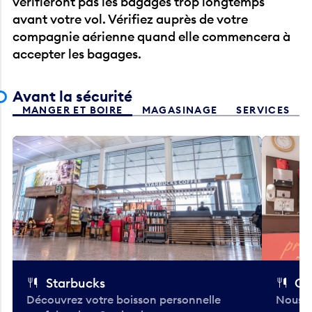
vérifieront pas les bagages trop longtemps
avant votre vol. Vérifiez auprès de votre
compagnie aérienne quand elle commencera à
accepter les bagages.
Avant la sécurité
MANGER ET BOIRE
MAGASINAGE
SERVICES
Starbucks
Co
Découvrez votre boisson personnelle
Nous a