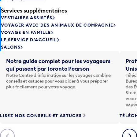
Services supplémentaires
VESTIAIRES ASSISTÉS
VOYAGER AVEC DES ANIMAUX DE COMPAGNIE
VOYAGE EN FAMILLE
LE SERVICE D’ACCUEIL
SALONS
Notre guide complet pour les voyageurs
Prof
qui passent par Toronto Pearson
Uni
Notre Centre d’information sur les voyages combine
Téléc
conseils et astuces pour vous aider à vous préparer
Burea
plus facilement pour votre voyage.
des É
Store
voie 
expér
LISEZ NOS CONSEILS ET ASTUCES
TÉLÉC
Précédent
Suiva