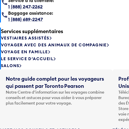
Service à la clientèle:
1 (888) 247-2262
Baggage assistance:
1 (888) 689-2247
Services supplémentaires
VESTIAIRES ASSISTÉS
VOYAGER AVEC DES ANIMAUX DE COMPAGNIE
VOYAGE EN FAMILLE
LE SERVICE D’ACCUEIL
SALONS
Notre guide complet pour les voyageurs
Prof
qui passent par Toronto Pearson
Uni
Notre Centre d’information sur les voyages combine
Téléc
conseils et astuces pour vous aider à vous préparer
Burea
plus facilement pour votre voyage.
des É
Store
voie 
expér