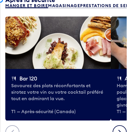
MANGER ET BOIRE
MAGASINAGE
PRESTATIONS DE SER
Bar 120
A
Savourez des plats réconfortants et
Hambur
sirotez votre vin ou votre cocktail préféré
poulet 
tout en admirant la vue.
glacée
givrées
T1 — Après-sécurité (Canada)
T1 — A
Précédent
Suivant