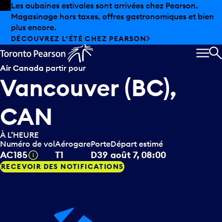
Skip to offers
Passer au contenu principal
Les aubaines estivales sont arrivées chez Pearson.
Magasinage hors taxes, offres gastronomiques et bien
plus encore.
DÉCOUVREZ L’ÉTÉ CHEZ PEARSON
MEN
R
Air Canada
partir pour
Vancouver (BC),
CAN
À L’HEURE
Numéro de vol
Aérogare
Porte
Départ estimé
Infobulle
AC185
T1
D39
août 7, 08:00
RECEVOIR DES NOTIFICATIONS