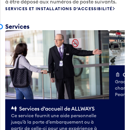
à être déposé aux numéros de poste suivants.
SERVICES ET INSTALLATIONS D’ACCESSIBILITÉ
Services
Ch
Gracieu
chario
Pearso
Services d’accueil de ALLWAYS
Ce service fournit une aide personnelle
jusqu’à la porte d’embarquement ou à
partir de celle-ci pour une expérience à