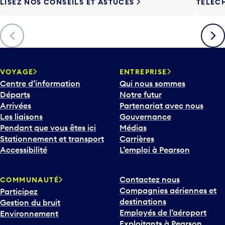
LISEZ NOS CONSEILS ET ASTUCES
TÉLÉC
Précédent
Suiva
VOYAGE
ENTREPRISE
Centre d’information
Qui nous sommes
Départs
Notre futur
Arrivées
Partenariat avec nous
Les liaisons
Gouvernance
Pendant que vous êtes ici
Médias
Stationnement et transport
Carrières
Accessibilité
L’emploi à Pearson
Contactez nous
COMMUNAUTÉ
Compagnies aériennes et
Participez
destinations
Gestion du bruit
Employés de l’aéroport
Environnement
Exploitants à Pearson