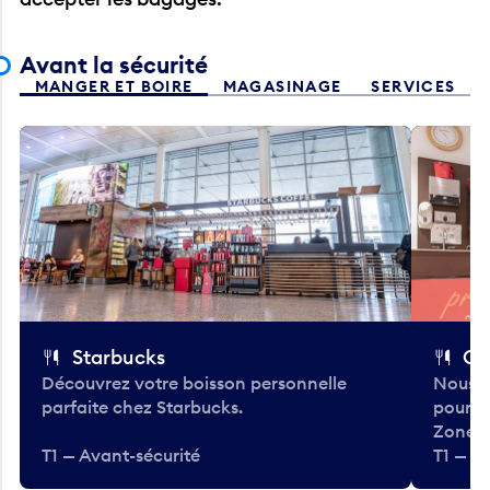
Avant la sécurité
MANGER ET BOIRE
MAGASINAGE
SERVICES
Starbucks
Co
Découvrez votre boisson personnelle
Nous a
parfaite chez Starbucks.
pour b
Zone.
T1 — Avant-sécurité
T1 — A