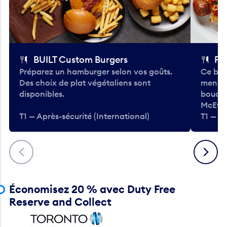
BUILT Custom Burgers
Fe
Préparez un hamburger selon vos goûts.
Ce bar
Des choix de plat végétaliens sont
menu d
disponibles.
bouché
McEwa
T1 — Après-sécurité (International)
T1 — Ap
Précédent
Suivant
Économisez 20 % avec Duty Free
Reserve and Collect