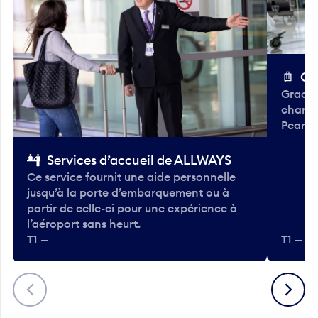
Ch
Gracieu
chario
Pearso
Services d’accueil de ALLWAYS
Ce service fournit une aide personnelle
jusqu’à la porte d’embarquement ou à
partir de celle-ci pour une expérience à
l’aéroport sans heurt.
T1 —
T1 — A
Précédent
Suivant