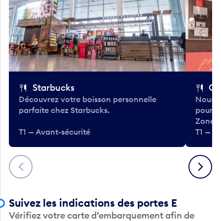
Starbucks
Co
Découvrez votre boisson personnelle
Nous a
parfaite chez Starbucks.
pour b
Zone.
T1 — Avant-sécurité
T1 — A
Précédent
Suivant
Suivez les indications des portes E
Vérifiez votre carte d’embarquement afin de