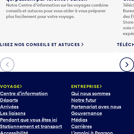
Notre Centre d’information sur les voyages combine
Téléc
conseils et astuces pour vous aider à vous préparer
Burea
plus facilement pour votre voyage.
des É
Store
voie 
expér
LISEZ NOS CONSEILS ET ASTUCES
TÉLÉC
Précédent
Suiva
VOYAGE
ENTREPRISE
Centre d’information
Qui nous sommes
Départs
Notre futur
Arrivées
Partenariat avec nous
Les liaisons
Gouvernance
Pendant que vous êtes ici
Médias
Stationnement et transport
Carrières
Accessibilité
L’emploi à Pearson