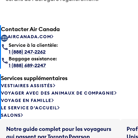
Contacter Air Canada
AIRCANADA.COM
Service à la clientèle:
1 (888) 247-2262
Baggage assistance:
1 (888) 689-2247
Services supplémentaires
VESTIAIRES ASSISTÉS
VOYAGER AVEC DES ANIMAUX DE COMPAGNIE
VOYAGE EN FAMILLE
LE SERVICE D’ACCUEIL
SALONS
Notre guide complet pour les voyageurs
Prof
qui passent par Toronto Pearson
Uni