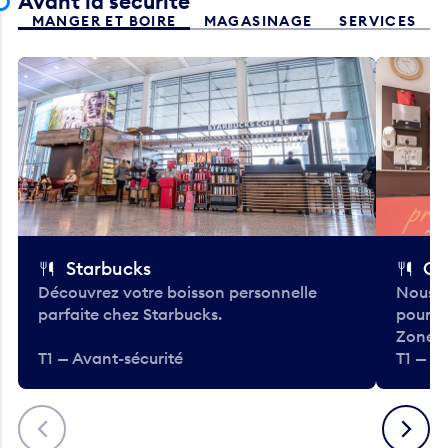
Avant la sécurité
MANGER ET BOIRE
MAGASINAGE
SERVICES
Starbucks
Co
Découvrez votre boisson personnelle
Nous a
parfaite chez Starbucks.
pour b
Zone.
T1 — Avant-sécurité
T1 — A
Précédent
Suivant