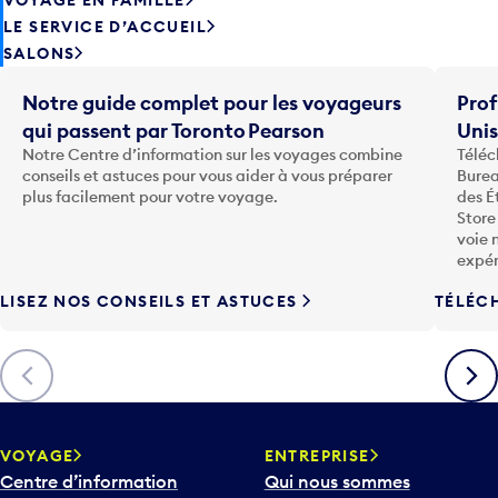
LE SERVICE D’ACCUEIL
SALONS
Notre guide complet pour les voyageurs
Prof
qui passent par Toronto Pearson
Uni
Notre Centre d’information sur les voyages combine
Téléc
conseils et astuces pour vous aider à vous préparer
Burea
plus facilement pour votre voyage.
des É
Store
voie 
expér
LISEZ NOS CONSEILS ET ASTUCES
TÉLÉC
Précédent
Suiva
VOYAGE
ENTREPRISE
Centre d’information
Qui nous sommes