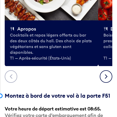
Apropos
Bo
Cocktails et repas légers offerts au bar
Boisso
des deux côtés du hall. Des choix de plats
pressé
végétariens et sans gluten sont
collati
disponibles.
T1 — Après-sécurité (États-Unis)
T1 — Ap
Précédent
Suivant
Montez à bord de votre vol à la porte F51
Votre heure de départ estimative est 08:55.
Vérifiez votre carte d’embarquement afin de