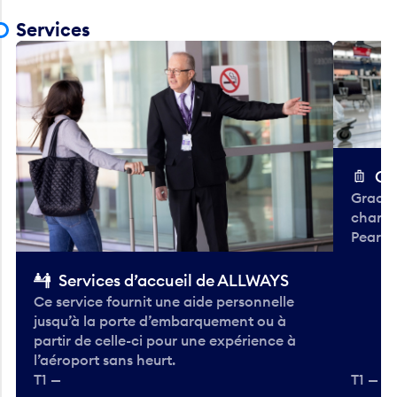
Services
Ch
Gracieu
chario
Pearso
Services d’accueil de ALLWAYS
Ce service fournit une aide personnelle
jusqu’à la porte d’embarquement ou à
partir de celle-ci pour une expérience à
l’aéroport sans heurt.
T1 —
T1 — A