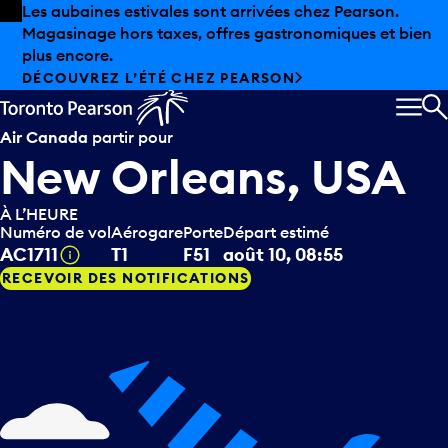
Skip to offers
Passer au contenu principal
Les aubaines estivales sont arrivées chez Pearson.
Magasinage hors taxes, offres gastronomiques et bien
plus encore.
DÉCOUVREZ L’ÉTÉ CHEZ PEARSON
MEN
R
Air Canada
partir pour
New Orleans, USA
À L’HEURE
Numéro de vol
Aérogare
Porte
Départ estimé
Infobulle
AC1711
T1
F51
août 10, 08:55
RECEVOIR DES NOTIFICATIONS