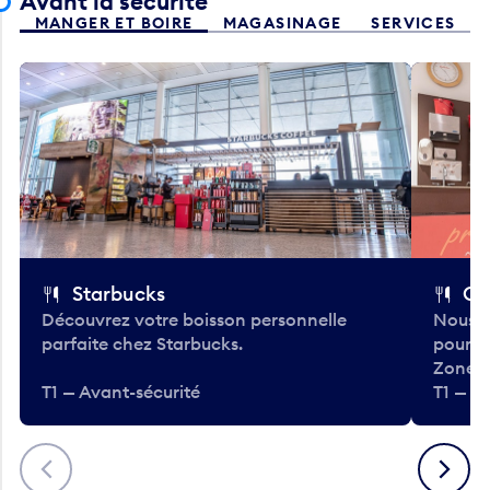
Avant la sécurité
MANGER ET BOIRE
MAGASINAGE
SERVICES
Starbucks
Co
Découvrez votre boisson personnelle
Nous a
parfaite chez Starbucks.
pour b
Zone.
T1 — Avant-sécurité
T1 — A
Précédent
Suivant