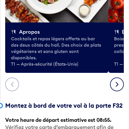
Apropos
Bo
Cocktails et repas légers offerts au bar
Boisso
des deux côtés du hall. Des choix de plats
pressé
végétariens et sans gluten sont
collati
disponibles.
T1 — Après-sécurité (États-Unis)
T1 — Ap
Précédent
Suivant
Montez à bord de votre vol à la porte F32
Votre heure de départ estimative est 08:55.
Vérifiez votre carte d’embarquement afin de