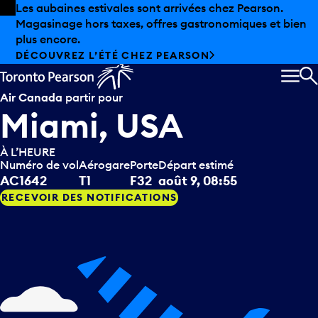
Skip to offers
Passer au contenu principal
Les aubaines estivales sont arrivées chez Pearson.
Magasinage hors taxes, offres gastronomiques et bien
plus encore.
DÉCOUVREZ L’ÉTÉ CHEZ PEARSON
MEN
R
Air Canada
partir pour
Miami, USA
À L’HEURE
Numéro de vol
Aérogare
Porte
Départ estimé
AC1642
T1
F32
août 9, 08:55
RECEVOIR DES NOTIFICATIONS