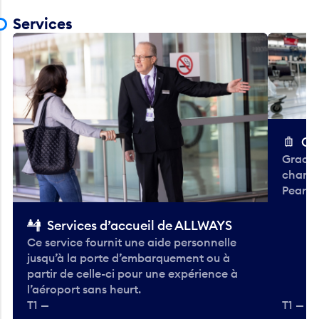
Services
Ch
Gracieu
chario
Pearso
Services d’accueil de ALLWAYS
Ce service fournit une aide personnelle
jusqu’à la porte d’embarquement ou à
partir de celle-ci pour une expérience à
l’aéroport sans heurt.
T1 —
T1 — A