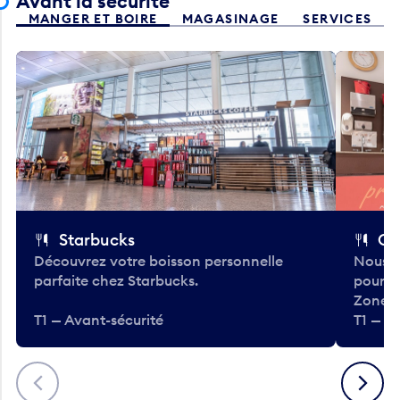
Avant la sécurité
MANGER ET BOIRE
MAGASINAGE
SERVICES
Starbucks
Co
Découvrez votre boisson personnelle
Nous a
parfaite chez Starbucks.
pour b
Zone.
T1 — Avant-sécurité
T1 — A
Précédent
Suivant