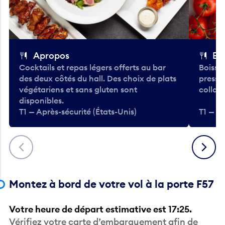
Apropos
Bo
Cocktails et repas légers offerts au bar
Boisso
des deux côtés du hall. Des choix de plats
pressé
végétariens et sans gluten sont
collati
disponibles.
T1 — Après-sécurité (États-Unis)
T1 — Ap
Précédent
Suivant
Montez à bord de votre vol à la porte F57
Votre heure de départ estimative est 17:25.
Vérifiez votre carte d’embarquement afin de