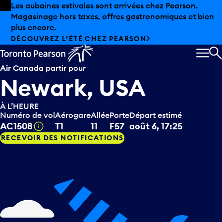
Skip to offers
Passer au contenu principal
Les aubaines estivales sont arrivées chez Pearson.
Magasinage hors taxes, offres gastronomiques et bien
plus encore.
DÉCOUVREZ L’ÉTÉ CHEZ PEARSON
MEN
R
Air Canada
partir pour
Newark, USA
À L’HEURE
Numéro de vol
Aérogare
Allée
Porte
Départ estimé
Infobulle
AC1508
T1
11
F57
août 6, 17:25
RECEVOIR DES NOTIFICATIONS