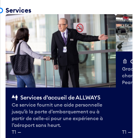
Services
Ch
Gracieu
chario
Pearso
Services d’accueil de ALLWAYS
Ce service fournit une aide personnelle
jusqu’à la porte d’embarquement ou à
partir de celle-ci pour une expérience à
l’aéroport sans heurt.
T1 —
T1 — A