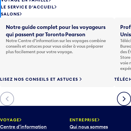
LE SERVICE D’ACCUEIL
SALONS
Notre guide complet pour les voyageurs
Prof
qui passent par Toronto Pearson
Uni
Notre Centre d’information sur les voyages combine
Téléc
conseils et astuces pour vous aider à vous préparer
Burea
plus facilement pour votre voyage.
des É
Store
voie 
expér
LISEZ NOS CONSEILS ET ASTUCES
TÉLÉC
Précédent
Suiva
VOYAGE
ENTREPRISE
Centre d’information
Qui nous sommes