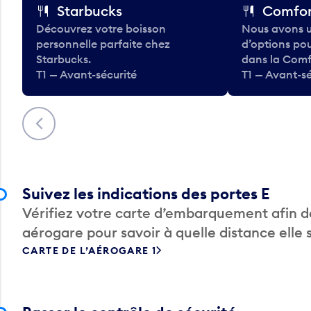
Starbucks
Comfor
Découvrez votre boisson
Nous avons u
personnelle parfaite chez
d’options po
Starbucks.
dans la Comf
T1 — Avant-sécurité
T1 — Avant-sé
Précédent
Suivez les indications des portes E
Vérifiez votre carte d’embarquement afin de
aérogare pour savoir à quelle distance elle 
CARTE DE L’AÉROGARE 1