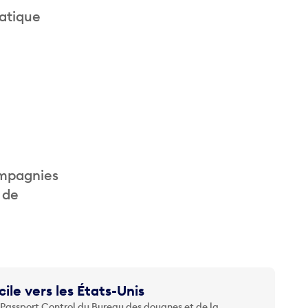
ratique
ompagnies
 de
cile vers les États-Unis
 Passport Control du Bureau des douanes et de la