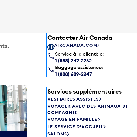
Contacter Air Canada
ts.
AIRCANADA.COM
Service à la clientèle:
1 (888) 247-2262
Baggage assistance:
1 (888) 689-2247
Services supplémentaires
Salon P
VESTIAIRES ASSISTÉS
Les passagers
VOYAGER AVEC DES ANIMAUX DE
Canada peuve
COMPAGNIE
avant de prend
VOYAGE EN FAMILLE
savourer une 
LE SERVICE D’ACCUEIL
aliments frais.
SALONS