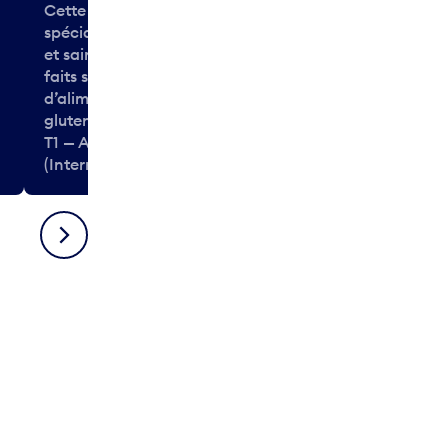
Cette chaîne européenne se
spécialise dans les aliments frais
et sains, comme les sandwichs
faits sur commande. Des choix
d’aliments végétariens et sans
gluten sont disponibles.
T1 — Après-sécurité
T1 — Après-séc
(International)
(International
Suivant