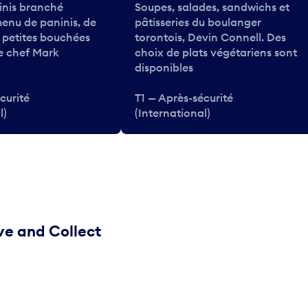
inis branché
Soupes, salades, sandwichs et
enu de paninis, de
pâtisseries du boulanger
e petites bouchées
torontois, Devin Connell. Des
le chef Mark
choix de plats végétariens sont
disponibles
curité
T1 — Après-sécurité
l)
(International)
ve and Collect