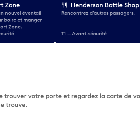
t Zone
Henderson Bottle Shop
n nouvel éventail
Rencontrez d’autres passagers.
ur boire et manger
ort Zone.
curité
T1 — Avant-sécurité
 trouver votre porte et regardez la carte de v
se trouve.