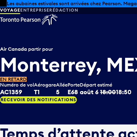
Skip to offers
Passer au contenu principal
Les aubaines estivales sont arrivées chez Pearson. Maga
VOYAGE
ENTREPRISE
RÉDACTION
Air Canada
partir pour
Monterrey, M
EN RETARD
Numéro de vol
Aérogare
Allée
Porte
Départ estimé
AC1359
T1
5
E68
août 6
18:00
18:50
RECEVOIR DES NOTIFICATIONS
Temps d’attente ac