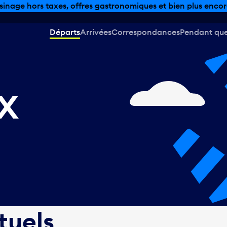
sinage hors taxes, offres gastronomiques et bien plus encor
Départs
Arrivées
Correspondances
Pendant que 
EX
tuels