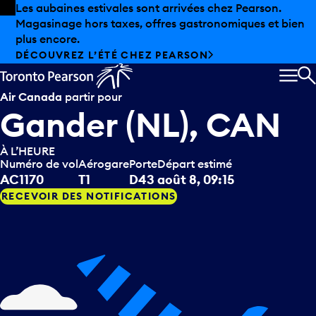
Skip to offers
Passer au contenu principal
Les aubaines estivales sont arrivées chez Pearson.
Magasinage hors taxes, offres gastronomiques et bien
plus encore.
DÉCOUVREZ L’ÉTÉ CHEZ PEARSON
MEN
R
Air Canada
partir pour
Gander (NL), CAN
À L’HEURE
Numéro de vol
Aérogare
Porte
Départ estimé
AC1170
T1
D43
août 8, 09:15
RECEVOIR DES NOTIFICATIONS