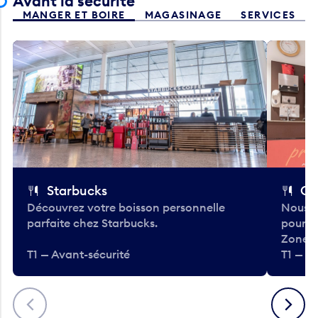
Avant la sécurité
MANGER ET BOIRE
MAGASINAGE
SERVICES
Starbucks
Co
Découvrez votre boisson personnelle
Nous a
parfaite chez Starbucks.
pour b
Zone.
T1 — Avant-sécurité
T1 — A
Précédent
Suivant