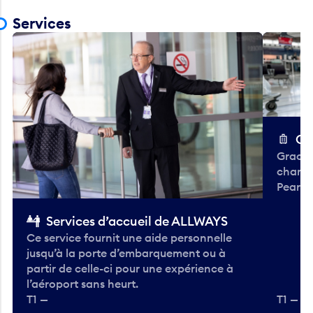
Services
Ch
Gracieu
chario
Pearso
Services d’accueil de ALLWAYS
Ce service fournit une aide personnelle
jusqu’à la porte d’embarquement ou à
partir de celle-ci pour une expérience à
l’aéroport sans heurt.
T1 —
T1 — A