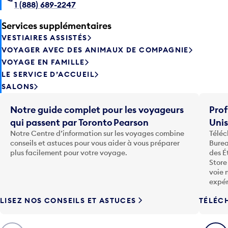
1 (888) 689-2247
Services supplémentaires
VESTIAIRES ASSISTÉS
VOYAGER AVEC DES ANIMAUX DE COMPAGNIE
VOYAGE EN FAMILLE
LE SERVICE D’ACCUEIL
SALONS
Notre guide complet pour les voyageurs
Prof
qui passent par Toronto Pearson
Uni
Notre Centre d’information sur les voyages combine
Téléc
conseils et astuces pour vous aider à vous préparer
Burea
plus facilement pour votre voyage.
des É
Store
voie 
expér
LISEZ NOS CONSEILS ET ASTUCES
TÉLÉC