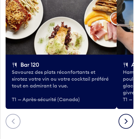
Bar 120
A
Savourez des plats réconfortants et
Hambur
sirotez votre vin ou votre cocktail préféré
poulet 
tout en admirant la vue.
glacée
givrées
T1 — Après-sécurité (Canada)
T1 — A
Précédent
Suivant