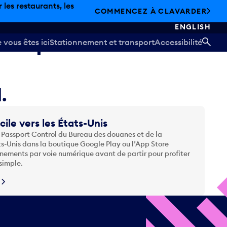
les restaurants, les
COMMENCEZ À CLAVARDER
ENGLISH
t temporairement
vous êtes ici
Stationnement et transport
Accessibilité
REC
.
cile vers les États-Unis
 Passport Control du Bureau des douanes et de la
ts-Unis dans la boutique Google Play ou l’App Store
nements par voie numérique avant de partir pour profiter
simple.
N