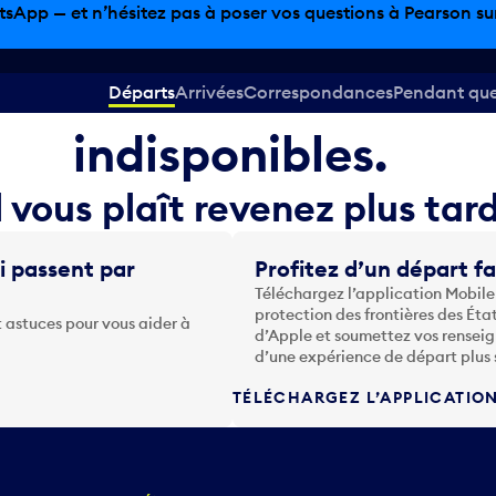
tsApp — et n’hésitez pas à poser vos questions à Pearson sur 
mations sur le vol son
Départs
Arrivées
Correspondances
Pendant que 
indisponibles.
l vous plaît revenez plus tard
i passent par
Profitez d’un départ fa
Téléchargez l’application Mobile
protection des frontières des Éta
 astuces pour vous aider à
d’Apple et soumettez vos renseig
d’une expérience de départ plus 
TÉLÉCHARGEZ L’APPLICATIO