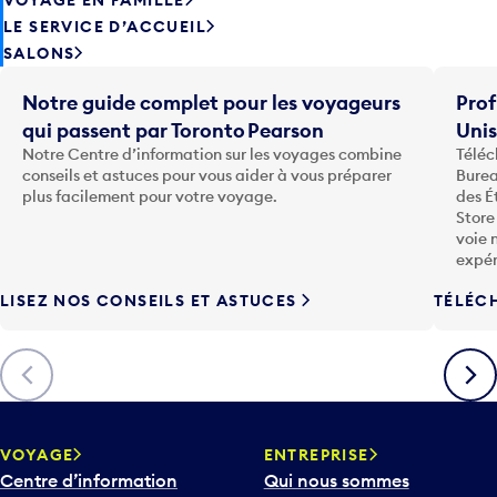
LE SERVICE D’ACCUEIL
SALONS
Notre guide complet pour les voyageurs
Prof
qui passent par Toronto Pearson
Uni
Notre Centre d’information sur les voyages combine
Téléc
conseils et astuces pour vous aider à vous préparer
Burea
plus facilement pour votre voyage.
des É
Store
voie 
expér
LISEZ NOS CONSEILS ET ASTUCES
TÉLÉC
Précédent
Suiva
VOYAGE
ENTREPRISE
Centre d’information
Qui nous sommes