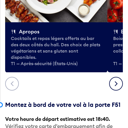
Apropos
Bo
Cocktails et repas légers offerts au bar
Boisso
des deux côtés du hall. Des choix de plats
pressé
végétariens et sans gluten sont
collati
disponibles.
T1 — Après-sécurité (États-Unis)
T1 — Ap
Précédent
Suivant
Montez à bord de votre vol à la porte F51
Votre heure de départ estimative est 18:40.
Vérifiez votre carte d’embarquement afin de