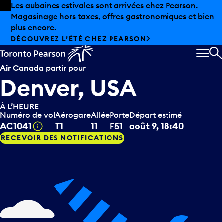
Skip to offers
Passer au contenu principal
Les aubaines estivales sont arrivées chez Pearson.
Magasinage hors taxes, offres gastronomiques et bien
plus encore.
DÉCOUVREZ L’ÉTÉ CHEZ PEARSON
MEN
R
Air Canada
partir pour
Denver, USA
À L’HEURE
Numéro de vol
Aérogare
Allée
Porte
Départ estimé
Infobulle
AC1041
T1
11
F51
août 9, 18:40
RECEVOIR DES NOTIFICATIONS