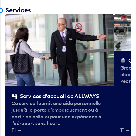
Services
Ch
Gracieu
chario
Pearso
Services d’accueil de ALLWAYS
Ce service fournit une aide personnelle
jusqu’à la porte d’embarquement ou à
partir de celle-ci pour une expérience à
l’aéroport sans heurt.
T1 —
T1 — A