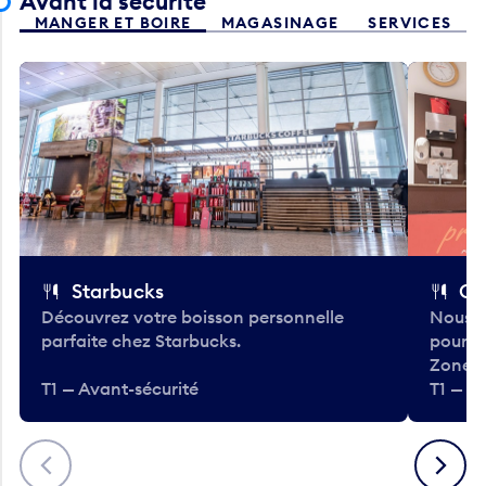
Avant la sécurité
MANGER ET BOIRE
MAGASINAGE
SERVICES
Starbucks
Co
Découvrez votre boisson personnelle
Nous a
parfaite chez Starbucks.
pour b
Zone.
T1 — Avant-sécurité
T1 — A
Précédent
Suivant