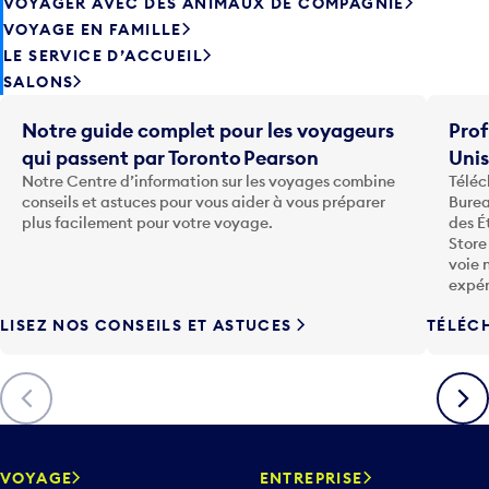
VOYAGER AVEC DES ANIMAUX DE COMPAGNIE
VOYAGE EN FAMILLE
LE SERVICE D’ACCUEIL
SALONS
Notre guide complet pour les voyageurs
Prof
qui passent par Toronto Pearson
Uni
Notre Centre d’information sur les voyages combine
Téléc
conseils et astuces pour vous aider à vous préparer
Burea
plus facilement pour votre voyage.
des É
Store
voie 
expér
LISEZ NOS CONSEILS ET ASTUCES
TÉLÉC
Précédent
Suiva
VOYAGE
ENTREPRISE