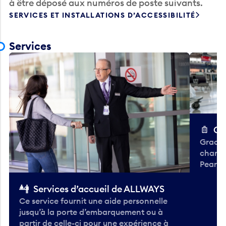
à être déposé aux numéros de poste suivants.
SERVICES ET INSTALLATIONS D’ACCESSIBILITÉ
Services
Ch
Gracieu
chario
Pearso
Services d’accueil de ALLWAYS
Ce service fournit une aide personnelle
jusqu’à la porte d’embarquement ou à
partir de celle-ci pour une expérience à