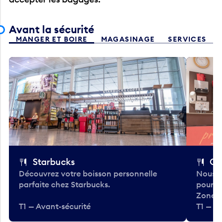
Avant la sécurité
MANGER ET BOIRE
MAGASINAGE
SERVICES
Starbucks
Co
Découvrez votre boisson personnelle
Nous a
parfaite chez Starbucks.
pour b
Zone.
T1 — Avant-sécurité
T1 — A