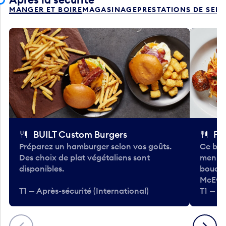
MANGER ET BOIRE
MAGASINAGE
PRESTATIONS DE SER
BUILT Custom Burgers
Fe
Préparez un hamburger selon vos goûts.
Ce bar
Des choix de plat végétaliens sont
menu d
disponibles.
bouché
McEwa
T1 — Après-sécurité (International)
T1 — Ap
Précédent
Suivant