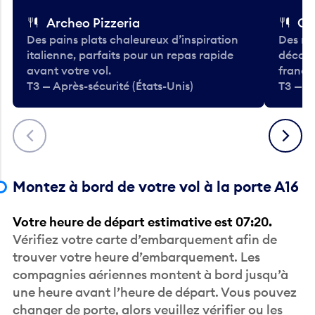
Archeo Pizzeria
Cl
Des pains plats chaleureux d’inspiration
Des re
italienne, parfaits pour un repas rapide
décont
avant votre vol.
frança
T3 — Après-sécurité (États-Unis)
T3 — Ap
Précédent
Suivant
Montez à bord de votre vol à la porte A16
Votre heure de départ estimative est 07:20.
Vérifiez votre carte d’embarquement afin de
trouver votre heure d’embarquement. Les
compagnies aériennes montent à bord jusqu’à
une heure avant l’heure de départ. Vous pouvez
changer de porte, alors veuillez vérifier ou les