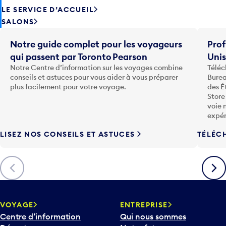
LE SERVICE D’ACCUEIL
SALONS
Notre guide complet pour les voyageurs
Prof
qui passent par Toronto Pearson
Uni
Notre Centre d’information sur les voyages combine
Téléc
conseils et astuces pour vous aider à vous préparer
Burea
plus facilement pour votre voyage.
des É
Store
voie 
expér
LISEZ NOS CONSEILS ET ASTUCES
TÉLÉC
Précédent
Suiva
VOYAGE
ENTREPRISE
Centre d’information
Qui nous sommes