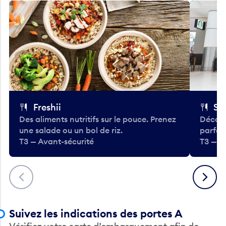
Freshii
St
Des aliments nutritifs sur le pouce. Prenez
Découv
une salade ou un bol de riz.
parfai
T3 — Avant-sécurité
T3 — A
Précédent
Suivant
Suivez les indications des portes A