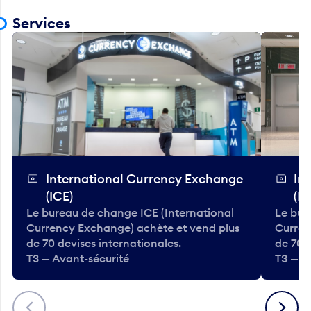
Services
International Currency Exchange
In
(ICE)
(IC
Le bureau de change ICE (International
Le bur
Currency Exchange) achète et vend plus
Curren
de 70 devises internationales.
de 70 
T3 — Avant-sécurité
T3 — A
Précédent
Suivant