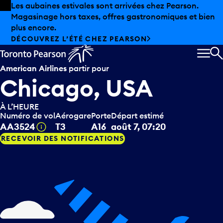
Skip to offers
Passer au contenu principal
Les aubaines estivales sont arrivées chez Pearson.
Magasinage hors taxes, offres gastronomiques et bien
plus encore.
DÉCOUVREZ L’ÉTÉ CHEZ PEARSON
MEN
R
American Airlines
partir pour
Chicago, USA
À L’HEURE
Numéro de vol
Aérogare
Porte
Départ estimé
Infobulle
AA3524
T3
A16
août 7, 07:20
RECEVOIR DES NOTIFICATIONS