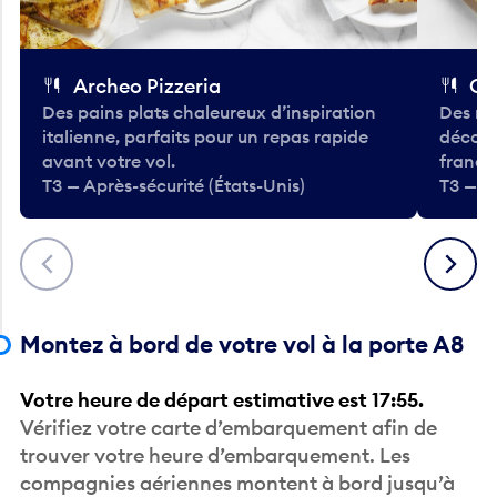
Archeo Pizzeria
Cl
Des pains plats chaleureux d’inspiration
Des re
italienne, parfaits pour un repas rapide
décont
avant votre vol.
frança
T3 — Après-sécurité (États-Unis)
T3 — Ap
Précédent
Suivant
Montez à bord de votre vol à la porte A8
Votre heure de départ estimative est 17:55.
Vérifiez votre carte d’embarquement afin de
trouver votre heure d’embarquement. Les
compagnies aériennes montent à bord jusqu’à