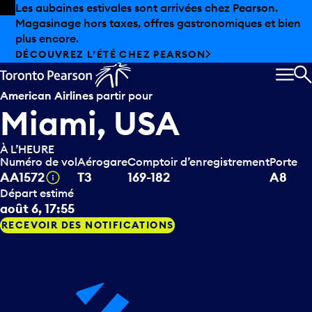
Skip to offers
Passer au contenu principal
Les aubaines estivales sont arrivées chez Pearson.
Magasinage hors taxes, offres gastronomiques et bien
plus encore.
DÉCOUVREZ L’ÉTÉ CHEZ PEARSON
MEN
R
American Airlines
partir pour
Miami, USA
À L’HEURE
Numéro de vol
Aérogare
Comptoir d’enregistrement
Porte
Infobulle
AA1572
T3
169-182
A8
Départ estimé
août 6, 17:55
RECEVOIR DES NOTIFICATIONS