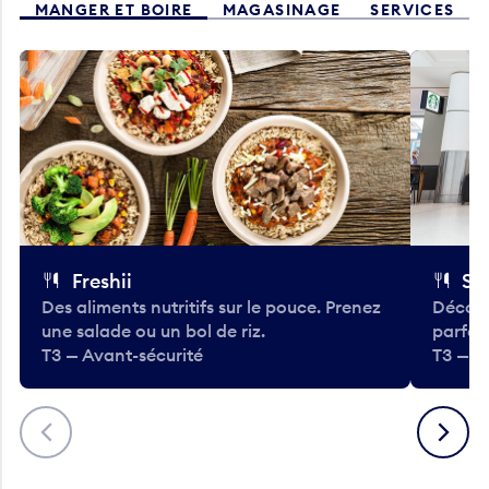
MANGER ET BOIRE
MAGASINAGE
SERVICES
Freshii
St
Des aliments nutritifs sur le pouce. Prenez
Découv
une salade ou un bol de riz.
parfai
T3 — Avant-sécurité
T3 — A
Précédent
Suivant