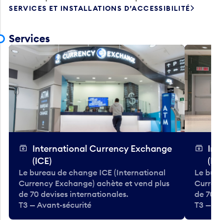
SERVICES ET INSTALLATIONS D’ACCESSIBILITÉ
Services
International Currency Exchange
In
(ICE)
(IC
Le bureau de change ICE (International
Le bur
Currency Exchange) achète et vend plus
Curren
de 70 devises internationales.
de 70 
T3 — Avant-sécurité
T3 — A